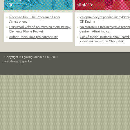
200
silničáře
Recenze filmu The Program o Lanci
Za opravdovým poznáním: cyklozá
Armstrongovi
CK Kudrna
Exkluzivní kožené pouzdro na mobil Bellroy
Na Mallorcu s tréninkovým a rehabi
Elements Phone Pocket
centrem Alltraining.cz
Author Ronin: kolo pro dobrodruhy
České mapy Dalmácie znovu slaví
k dostání jsou už i v Chorvatsku
Copyright © Cycling Media s.r.o., 2011
webdesign
|
grafika