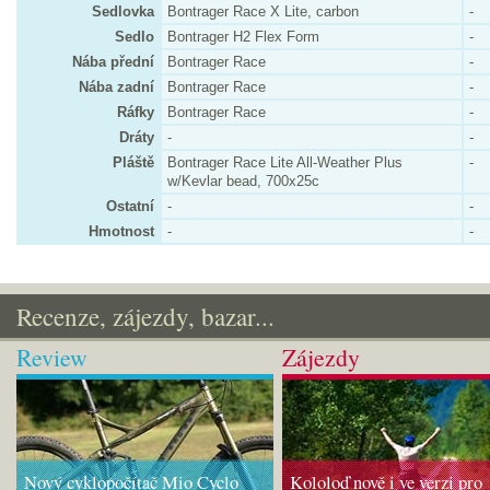
Sedlovka
Bontrager Race X Lite, carbon
-
Sedlo
Bontrager H2 Flex Form
-
Nába přední
Bontrager Race
-
Nába zadní
Bontrager Race
-
Ráfky
Bontrager Race
-
Dráty
-
-
Pláště
Bontrager Race Lite All-Weather Plus
-
w/Kevlar bead, 700x25c
Ostatní
-
-
Hmotnost
-
-
Recenze, zájezdy, bazar...
Review
Zájezdy
Nový cyklopočítač Mio Cyclo
Kololoď nově i ve verzi pro