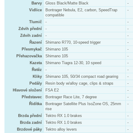
Barvy
Gloss Black/Matte Black
-
Vidlice
Bontrager Nebula, E2, carbon, SpeedTrap
-
compatible
Tlumič
-
-
Zdvih přední
-
-
Zdvih zadní
-
-
Řazení
Shimano R770, 10-speed trigger
-
Přesmykač
Shimano 105
-
Přehazovačka
Shimano 105
-
Kazeta
Shimano Tiagra 12-30, 10 speed
-
Řetěz
-
-
Kliky
Shimano 105, 50/34 compact road gearing
-
Pedály
Resin body w/alloy cage, clips & straps
-
Hlavové složení
FSA E2
-
Představec
Bontrager Race Lite, 7 degree
-
Řidítka
Bontrager Satellite Plus IsoZone OS, 25mm
-
rise
Brzda přední
Tektro RX 1.0 brakes
-
Brzda zadní
Tektro RX 1.0 brakes
-
Brzdové páky
Tektro alloy levers
-