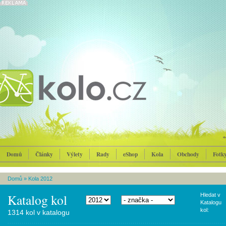
Domů
Články
Výlety
Rady
eShop
Kola
Obchody
Fotk
Domů
»
Kola 2012
Katalog kol
Hledat v
Katalogu
kol:
1314 kol v katalogu