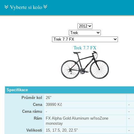
Vyberte si kolo
Trek 7.7 FX
Specifikace
Průměr kol
26"
Cena
39990 Kč
-
Cena rámu
-
-
Rám
FX Alpha Gold Aluminum w/IsoZone
-
monostay
Velikosti
15, 17.5, 20, 22.5"
-