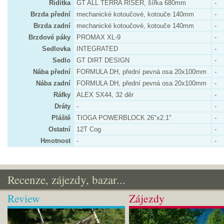
Řidítka
GT ALL TERRA RISER, šířka 680mm
-
Brzda přední
mechanické kotoučové, kotouče 140mm
-
Brzda zadní
mechanické kotoučové, kotouče 140mm
-
Brzdové páky
PROMAX XL-9
-
Sedlovka
INTEGRATED
-
Sedlo
GT DIRT DESIGN
-
Nába přední
FORMULA DH, přední pevná osa 20x100mm
-
Nába zadní
FORMULA DH, přední pevná osa 20x100mm
-
Ráfky
ALEX SX44, 32 děr
-
Dráty
-
-
Pláště
TIOGA POWERBLOCK 26"x2.1"
-
Ostatní
12T Cog
-
Hmotnost
-
-
Recenze, zájezdy, bazar...
Review
Zájezdy