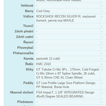
Mount, Removable Rotor Guides,
Velikosti
-
-
Barvy
Cool Grey
-
Vidlice
ROCKSHOX RECON SILVER R, nastavení
-
tlumení, pevná osa MAXLE
Tlumič
-
-
Zdvih přední
-
-
Zdvih zadní
-
-
Řazení
-
-
Přesmykač
-
-
Přehazovačka
-
-
Kazeta
pastorek 12 zubů
-
Řetěz
KMC Z410
-
Kliky
GT Tubular Cr-Mo 3Pc., 175mm, Cold Forged
-
Cr-Mo 19mm x 8T Spline Spindle, 26 zubů,
GT 6.35mm CNC AL Chain Wheel
Pedály
GT Low Profile Large Size Platform Design,
-
PP Material, Boran Axle
Hlavové složení
FSA ImpacT, 1 1/8" INTEGRATED Design
-
45x45 Degree SEALED BEARING
Představec
-
-