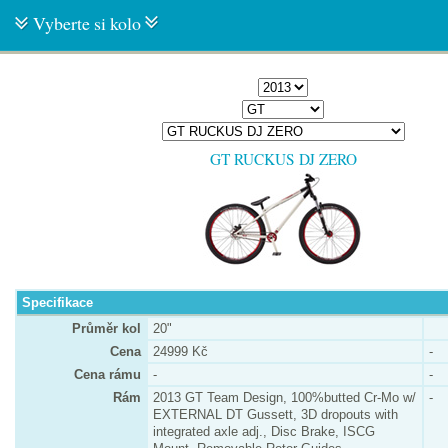
Vyberte si kolo
GT RUCKUS DJ ZERO
Specifikace
Průměr kol
20"
Cena
24999 Kč
-
Cena rámu
-
-
Rám
2013 GT Team Design, 100%butted Cr-Mo w/
-
EXTERNAL DT Gussett, 3D dropouts with
integrated axle adj., Disc Brake, ISCG