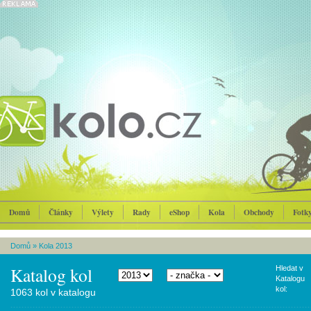
Domů
Články
Výlety
Rady
eShop
Kola
Obchody
Fotk
Domů
»
Kola 2013
Katalog kol
Hledat v
Katalogu
kol:
1063 kol v katalogu