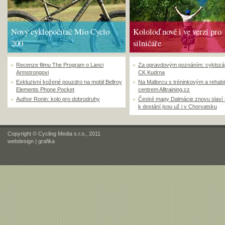
Nový cyklopočítač Mio Cyclo
Kololoď nově i ve verzi pro
200
silničáře
Recenze filmu The Program o Lanci
Za opravdovým poznáním: cyklozá
Armstrongovi
CK Kudrna
Exkluzivní kožené pouzdro na mobil Bellroy
Na Mallorcu s tréninkovým a rehabi
Elements Phone Pocket
centrem Alltraining.cz
Author Ronin: kolo pro dobrodruhy
České mapy Dalmácie znovu slaví
k dostání jsou už i v Chorvatsku
Copyright © Cycling Media s.r.o., 2011
webdesign
|
grafika