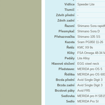
Vidlice
Speeder Lite
Tlumič
-
Zdvih přední
-
Zdvih zadní
-
Řazení
Shimano Sora rapidf
Přesmykač
Shimano Sora D
Přehazovačka
Shimano 105 SS
Kazeta
Sram PG950 11-26
Řetěz
KMC X9 9s
Kliky
FSA Omega 48-34 
Pedály
Lite Alloy
Hlavové složení
EGG steel neck
Představec
MERIDA pro OS 5
Řidítka
MERIDA pro OS 600
Brzda přední
Avid Single Digit 3
Brzda zadní
Avid Single Digit 3
Brzdové páky
Avid FR5
Sedlovka
MERIDA pro H SB15
Sedlo
MERIDA Pro SI