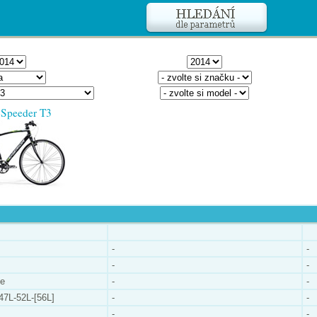
 Speeder T3
-
-
-
-
le
-
-
-47L-52L-[56L]
-
-
-
-