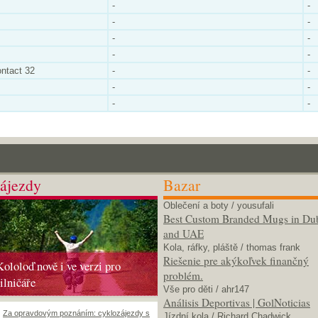
-
-
-
-
-
-
-
-
ontact 32
-
-
-
-
-
-
ájezdy
Bazar
Oblečení a boty
/ yousufali
Best Custom Branded Mugs in Du
and UAE
Kola, ráfky, pláště
/ thomas frank
Riešenie pre akýkoľvek finančný
Kololoď nově i ve verzi pro
problém.
silničáře
Vše pro děti
/ ahr147
Análisis Deportivas | GolNoticias
Za opravdovým poznáním: cyklozájezdy s
Jízdní kola
/ Richard Chadwick