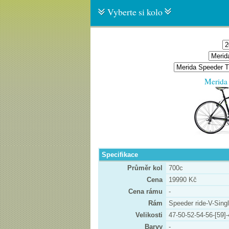
Vyberte si kolo
Merida
Specifikace
Průměr kol
700c
Cena
19990 Kč
Cena rámu
-
Rám
Speeder ride-V-Sing
Velikosti
47-50-52-54-56-[59]
Barvy
-