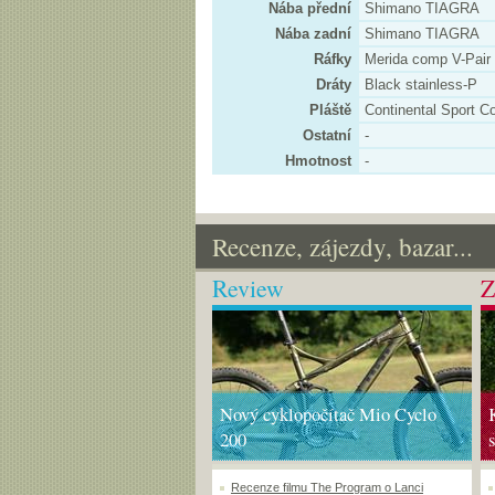
Nába přední
Shimano TIAGRA
Nába zadní
Shimano TIAGRA
Ráfky
Merida comp V-Pair
Dráty
Black stainless-P
Pláště
Continental Sport C
Ostatní
-
Hmotnost
-
Recenze, zájezdy, bazar...
Review
Z
Nový cyklopočítač Mio Cyclo
200
Recenze filmu The Program o Lanci