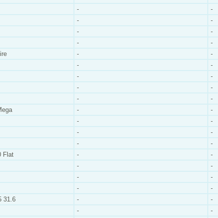
-
-
-
-
-
-
-
-
ire
-
-
-
-
-
-
-
-
-
-
Mega
-
-
-
-
-
-
-
-
 Flat
-
-
-
-
-
-
-
-
 31.6
-
-
-
-