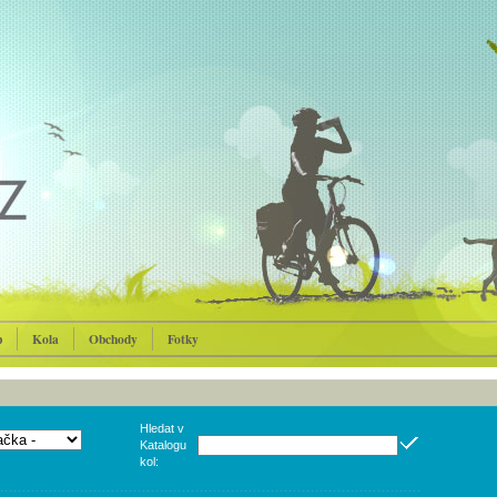
p
Kola
Obchody
Fotky
Hledat v
Katalogu
kol: