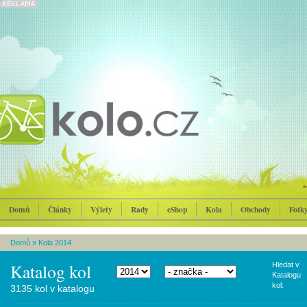
Domů
Články
Výlety
Rady
eShop
Kola
Obchody
Fotk
Domů
»
Kola 2014
Katalog kol
Hledat v
Katalogu
kol:
3135 kol v katalogu