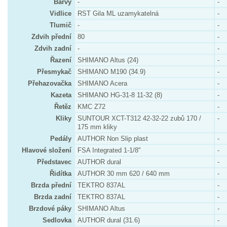
Barvy
-
-
Vidlice
RST Gila ML uzamykatelná
-
Tlumič
-
-
Zdvih přední
80
-
Zdvih zadní
-
-
Řazení
SHIMANO Altus (24)
-
Přesmykač
SHIMANO M190 (34.9)
-
Přehazovačka
SHIMANO Acera
-
Kazeta
SHIMANO HG-31-8 11-32 (8)
-
Řetěz
KMC Z72
-
Kliky
SUNTOUR XCT-T312 42-32-22 zubů 170 /
-
175 mm kliky
Pedály
AUTHOR Non Slip plast
-
Hlavové složení
FSA Integrated 1-1/8"
-
Představec
AUTHOR dural
-
Řidítka
AUTHOR 30 mm 620 / 640 mm
-
Brzda přední
TEKTRO 837AL
-
Brzda zadní
TEKTRO 837AL
-
Brzdové páky
SHIMANO Altus
-
Sedlovka
AUTHOR dural (31.6)
-