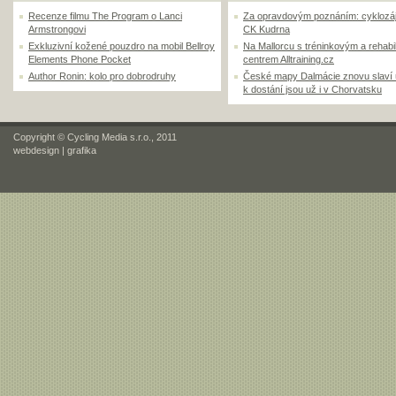
Recenze filmu The Program o Lanci
Za opravdovým poznáním: cyklozá
Armstrongovi
CK Kudrna
Exkluzivní kožené pouzdro na mobil Bellroy
Na Mallorcu s tréninkovým a rehabi
Elements Phone Pocket
centrem Alltraining.cz
Author Ronin: kolo pro dobrodruhy
České mapy Dalmácie znovu slaví
k dostání jsou už i v Chorvatsku
Copyright © Cycling Media s.r.o., 2011
webdesign
|
grafika