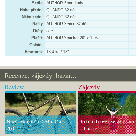
Sedlo
AUTHOR Sport Lady
-
Nába přední
QUANDO 32 děr
-
Nába zadní
QUANDO 32 děr
-
Ráfky
AUTHOR Xenon 32 děr
-
Dráty
ocel
-
Pláště
AUTHOR Spanker 26" x 1.95"
-
Ostatní
-
-
Hmotnost
13,4 kg / 18"
-
Recenze, zájezdy, bazar...
Review
Zájezdy
Nový cyklopočítač Mio Cyclo
Kololoď nově i ve verzi pro
200
silničáře