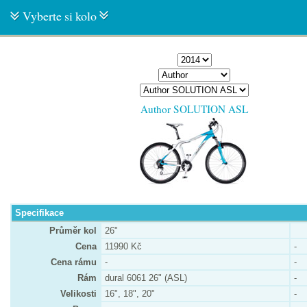
Vyberte si kolo
Author SOLUTION ASL
Specifikace
Průměr kol
26"
Cena
11990 Kč
-
Cena rámu
-
-
Rám
dural 6061 26" (ASL)
-
Velikosti
16", 18", 20"
-