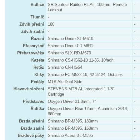
Vidlice
SR Suntour Raidon RL Air, 100mm, Remote
-
Lockout
Tlumič
-
-
Zdvih přední
100
-
Zdvih zadní
-
-
Řazení
Shimano Deore SL-M610
-
Přesmykač
Shimano Deore FD-M611
-
Přehazovačka
Shimano SLX RD-M670
-
Kazeta
Shimano CS-HG62-10 11-36, 10fach
-
Řetěz
Shimano CN-HG54
-
Kliky
Shimano FC-M522-10, 42-32-24, Octalink
-
Pedály
MTB Alu Dual Side
-
Hlavové složení
STEVENS MTB AL Integrated 1 1/8”
-
Cartridge
Představec
Oxygen Driver 31.8mm, 7°
-
Řidítka
Oxygen Driver Rise 12mm, Aluminium 2014,
-
660mm
Brzda přední
Shimano BR-M395, 180mm
-
Brzda zadní
Shimano BR-M395, 160mm
-
Brzdové páky
Shimano Acera BL-M395
-