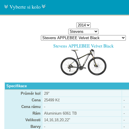
Vyberte si kolo
Stevens APPLEBEE Velvet Black
Specifikace
Průměr kol
29"
Cena
25499 Kč
-
Cena rámu
-
-
Rám
Aluminium 6061 TB
-
Velikosti
14,16,18,20,22"
-
Barvy
-
-