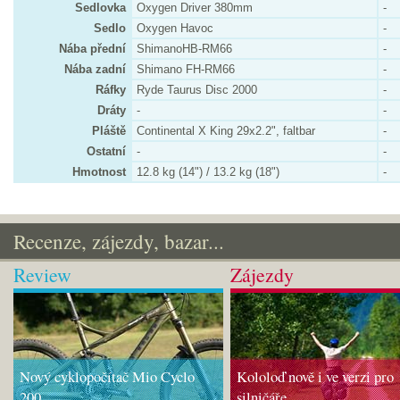
Sedlovka
Oxygen Driver 380mm
-
Sedlo
Oxygen Havoc
-
Nába přední
ShimanoHB-RM66
-
Nába zadní
Shimano FH-RM66
-
Ráfky
Ryde Taurus Disc 2000
-
Dráty
-
-
Pláště
Continental X King 29x2.2", faltbar
-
Ostatní
-
-
Hmotnost
12.8 kg (14") / 13.2 kg (18")
-
Recenze, zájezdy, bazar...
Review
Zájezdy
Nový cyklopočítač Mio Cyclo
Kololoď nově i ve verzi pro
200
silničáře