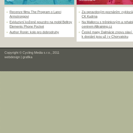
Recenze filmu The Program o Lanci
Za opravdovým poznáním: cyklozá
Armstrongovi
CK Kudrna
Exkluzivní kožené pouzdro na mobil Bellroy
Na Mallorcu s tréninkovým a rehabi
Elements Phone Pocket
centrem Alltraining.cz
Author Ronin: kolo pro dobrodruhy
České mapy Dalmácie znovu slaví
k dostání jsou už i v Chorvatsku
Copyright © Cycling Media s.r.o., 2011
webdesign
|
grafika