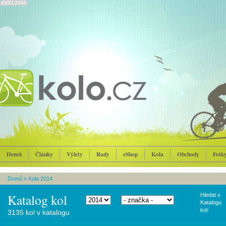
Domů
Články
Výlety
Rady
eShop
Kola
Obchody
Fotk
Domů
»
Kola 2014
Katalog kol
Hledat v
Katalogu
kol:
3135 kol v katalogu