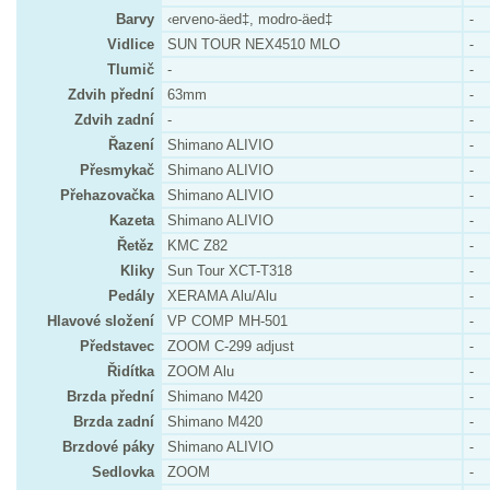
Barvy
‹erveno-äed‡, modro-äed‡
-
Vidlice
SUN TOUR NEX4510 MLO
-
Tlumič
-
-
Zdvih přední
63mm
-
Zdvih zadní
-
-
Řazení
Shimano ALIVIO
-
Přesmykač
Shimano ALIVIO
-
Přehazovačka
Shimano ALIVIO
-
Kazeta
Shimano ALIVIO
-
Řetěz
KMC Z82
-
Kliky
Sun Tour XCT-T318
-
Pedály
XERAMA Alu/Alu
-
Hlavové složení
VP COMP MH-501
-
Představec
ZOOM C-299 adjust
-
Řidítka
ZOOM Alu
-
Brzda přední
Shimano M420
-
Brzda zadní
Shimano M420
-
Brzdové páky
Shimano ALIVIO
-
Sedlovka
ZOOM
-