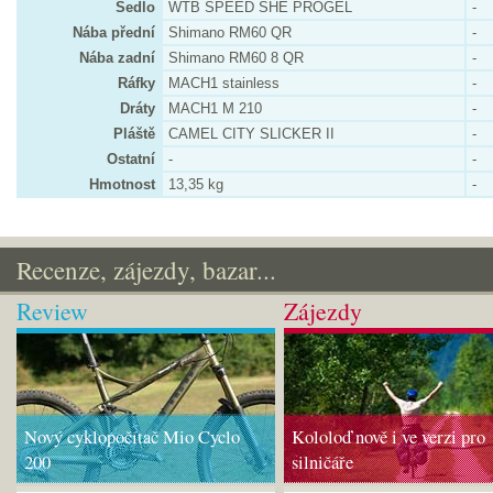
Sedlo
WTB SPEED SHE PROGEL
-
Nába přední
Shimano RM60 QR
-
Nába zadní
Shimano RM60 8 QR
-
Ráfky
MACH1 stainless
-
Dráty
MACH1 M 210
-
Pláště
CAMEL CITY SLICKER II
-
Ostatní
-
-
Hmotnost
13,35 kg
-
Recenze, zájezdy, bazar...
Review
Zájezdy
Nový cyklopočítač Mio Cyclo
Kololoď nově i ve verzi pro
200
silničáře