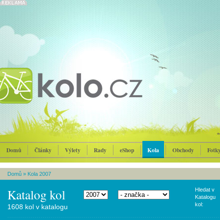
Domů
Články
Výlety
Rady
eShop
Kola
Obchody
Fotk
Domů
»
Kola 2007
Katalog kol
Hledat v
Katalogu
kol:
1608 kol v katalogu