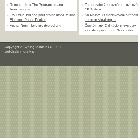
Recenze filmu The Program o Lanci
Za opravdovým poznáním: cyklozá
Armstrongovi
CK Kudrna
Exkluzivní kožené pouzdro na mobil Bellroy
Na Mallorcu s tréninkovým a rehabi
Elements Phone Pocket
centrem Alltraining.cz
Author Ronin: kolo pro dobrodruhy
České mapy Dalmácie znovu slaví
k dostání jsou už i v Chorvatsku
Copyright © Cycling Media s.r.o., 2011
webdesign
|
grafika