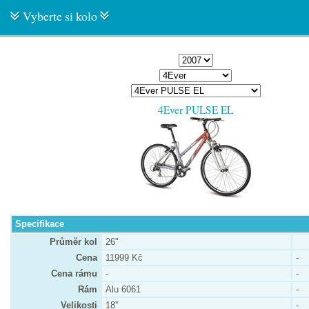
Vyberte si kolo
4Ever PULSE EL
Specifikace
Průměr kol
26"
Cena
11999 Kč
-
Cena rámu
-
-
Rám
Alu 6061
-
Velikosti
18''
-