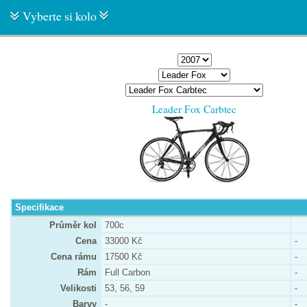
Vyberte si kolo
Leader Fox Carbtec
Specifikace
Průměr kol
700c
Cena
33000 Kč
-
Cena rámu
17500 Kč
-
Rám
Full Carbon
-
Velikosti
53, 56, 59
-
Barvy
-
-