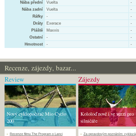
Nába přední
Vuelta
-
Nába zadní
Vuelta
-
Ráfky
-
-
Dráty
Exerace
-
Pláště
Maxxis
-
Ostatní
-
-
Hmotnost
-
-
Recenze, zájezdy, bazar...
Review
Zájezdy
Nový cyklopočítač Mio Cyclo
Kololoď nově i ve verzi pro
200
silničáře
Recenze filmu The Program o Lanci
Za opravdovým poznáním: cyklozá