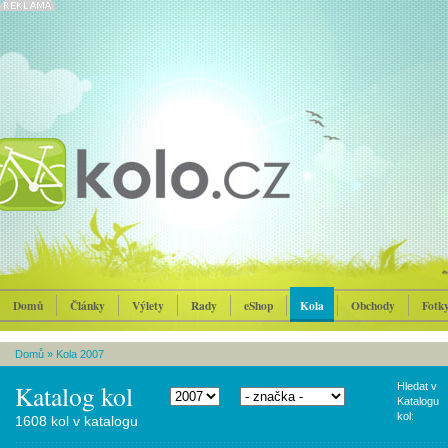
Domů
Články
Výlety
Rady
eShop
Kola
Obchody
Fotk
Domů
»
Kola 2007
Katalog kol
Hledat v
Katalogu
kol:
1608 kol v katalogu