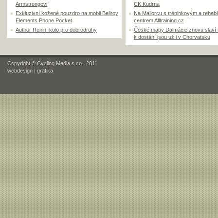
Armstrongovi
CK Kudrna
Exkluzivní kožené pouzdro na mobil Bellroy
Na Mallorcu s tréninkovým a rehabi
Elements Phone Pocket
centrem Alltraining.cz
Author Ronin: kolo pro dobrodruhy
České mapy Dalmácie znovu slaví
k dostání jsou už i v Chorvatsku
Copyright © Cycling Media s.r.o., 2011
webdesign
|
grafika