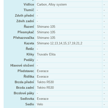
Vidlice
Carbon, Alloy system
-
Tlumič
-
-
Zdvih přední
-
-
Zdvih zadní
-
-
Řazení
Shimano 105
-
Přesmykač
Shimano 105
-
Přehazovačka
Shimano 105
-
Kazeta
Shimano 12,13,14,15,17,19,21,2
-
Řetěz
-
-
Kliky
Truvativ Elita
-
Pedály
-
-
Hlavové složení
-
-
Představec
Exerace
-
Řidítka
Exerace
-
Brzda přední
Tektro R530
-
Brzda zadní
Tektro R530
-
Brzdové páky
-
-
Sedlovka
Exerace
-
Sedlo
Velo
-