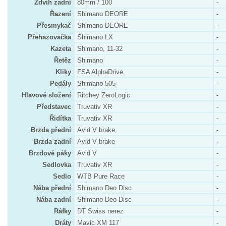
Zdvih zadní
80mm / 100
-
Řazení
Shimano DEORE
-
Přesmykač
Shimano DEORE
-
Přehazovačka
Shimano LX
-
Kazeta
Shimano, 11-32
-
Řetěz
Shimano
-
Kliky
FSA AlphaDrive
-
Pedály
Shimano 505
-
Hlavové složení
Ritchey ZeroLogic
-
Představec
Truvativ XR
-
Řidítka
Truvativ XR
-
Brzda přední
Avid V brake
-
Brzda zadní
Avid V brake
-
Brzdové páky
Avid V
-
Sedlovka
Truvativ XR
-
Sedlo
WTB Pure Race
-
Nába přední
Shimano Deo Disc
-
Nába zadní
Shimano Deo Disc
-
Ráfky
DT Swiss nerez
-
Dráty
Mavic XM 117
-