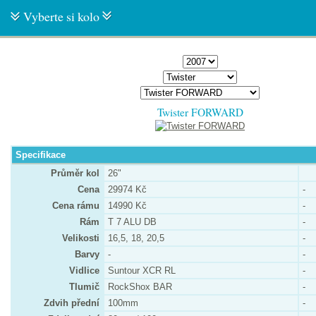
Vyberte si kolo
Twister FORWARD
Specifikace
Průměr kol
26"
Cena
29974 Kč
-
Cena rámu
14990 Kč
-
Rám
T 7 ALU DB
-
Velikosti
16,5, 18, 20,5
-
Barvy
-
-
Vidlice
Suntour XCR RL
-
Tlumič
RockShox BAR
-
Zdvih přední
100mm
-