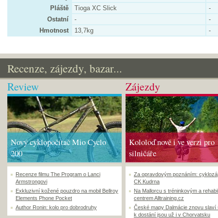
Pláště
Tioga XC Slick
-
Ostatní
-
-
Hmotnost
13,7kg
-
Recenze, zájezdy, bazar...
Review
Zájezdy
Nový cyklopočítač Mio Cyclo
Kololoď nově i ve verzi pro
200
silničáře
Recenze filmu The Program o Lanci
Za opravdovým poznáním: cyklozá
Armstrongovi
CK Kudrna
Exkluzivní kožené pouzdro na mobil Bellroy
Na Mallorcu s tréninkovým a rehabi
Elements Phone Pocket
centrem Alltraining.cz
Author Ronin: kolo pro dobrodruhy
České mapy Dalmácie znovu slaví
k dostání jsou už i v Chorvatsku