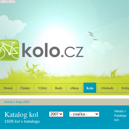
Domů
Články
Výlety
Rady
eShop
Kola
Obchody
Fotk
Domů
»
Kola 2007
Katalog kol
Hledat v
Katalogu
kol:
1608 kol v katalogu