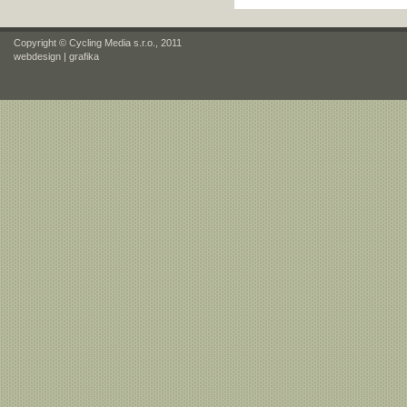
Copyright © Cycling Media s.r.o., 2011
webdesign
|
grafika