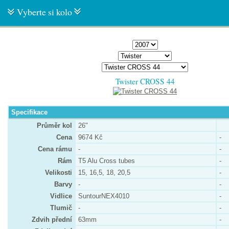
Vyberte si kolo
Twister CROSS 44
Specifikace
Průměr kol
26"
Cena
9674 Kč
-
Cena rámu
-
-
Rám
T5 Alu Cross tubes
-
Velikosti
15, 16,5, 18, 20,5
-
Barvy
-
-
Vidlice
SuntourNEX4010
-
Tlumič
-
-
Zdvih přední
63mm
-