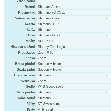
Zdvih zadní
-
-
Řazení
Shimano Acera
-
Přesmykač
Shimano FD-CO51
-
Přehazovačka
Shimano Acera
-
Kazeta
Shimano, 11-30
-
Řetěz
Shimano
-
Kliky
Shimano TX 71
-
Pedály
Alu FP961
-
Hlavové složení
Ritchey Zero Logic
-
Představec
Zoom 0-60ˇ
-
Řidítka
Zoom
-
Brzda přední
Saccon V brake
-
Brzda zadní
Saccon V brake
-
Brzdové páky
Shimano
-
Sedlovka
Zoom
-
Sedlo
WTB SpeedSport
-
Nába přední
Shimano
-
Nába zadní
Shimano
-
Ráfky
DT Swiss nerez
-
Dráty
VTR Sport
-