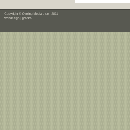
Copyright © Cycling Media s.r.o., 2011
webdesign
|
grafika