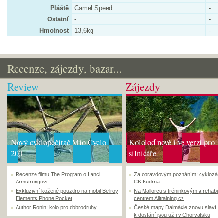
Pláště
Camel Speed
-
Ostatní
-
-
Hmotnost
13,6kg
-
Recenze, zájezdy, bazar...
Review
Zájezdy
Nový cyklopočítač Mio Cyclo
Kololoď nově i ve verzi pro
200
silničáře
Recenze filmu The Program o Lanci
Za opravdovým poznáním: cyklozá
Armstrongovi
CK Kudrna
Exkluzivní kožené pouzdro na mobil Bellroy
Na Mallorcu s tréninkovým a rehabi
Elements Phone Pocket
centrem Alltraining.cz
Author Ronin: kolo pro dobrodruhy
České mapy Dalmácie znovu slaví
k dostání jsou už i v Chorvatsku