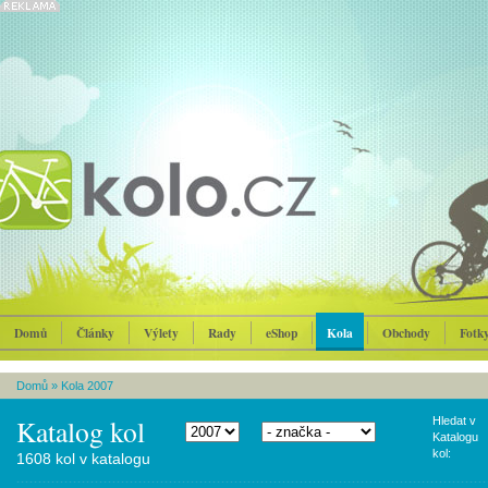
Domů
Články
Výlety
Rady
eShop
Kola
Obchody
Fotk
Domů
»
Kola 2007
Katalog kol
Hledat v
Katalogu
kol:
1608 kol v katalogu