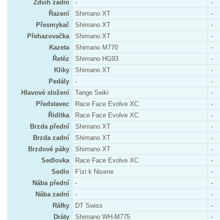
Zdvih zadní
-
-
Řazení
Shimano XT
-
Přesmykač
Shimano XT
-
Přehazovačka
Shimano XT
-
Kazeta
Shimano M770
-
Řetěz
Shimano HG93
-
Kliky
Shimano XT
-
Pedály
-
-
Hlavové složení
Tange Seiki
-
Představec
Race Face Evolve XC
-
Řidítka
Race Face Evolve XC
-
Brzda přední
Shimano XT
-
Brzda zadní
Shimano XT
-
Brzdové páky
Shimano XT
-
Sedlovka
Race Face Evolve XC
-
Sedlo
F'izi:k Nisene
-
Nába přední
-
-
Nába zadní
-
-
Ráfky
DT Swiss
-
Dráty
Shimano WH-M775
-