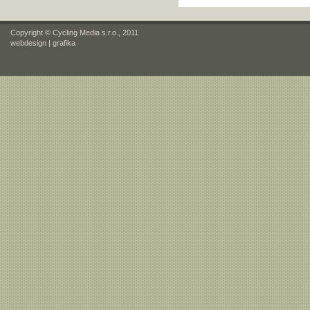
Copyright © Cycling Media s.r.o., 2011
webdesign
|
grafika