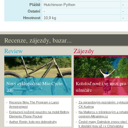
Pláště
Hutchinson Python
-
Ostatní
-
-
Hmotnost
10,9 kg
-
Recenze, zájezdy, bazar...
Review
Zájezdy
Nový cyklopočítač Mio Cyclo
Kololoď nově i ve verzi pro
200
silničáře
Recenze filmu The Program o Lanci
Za opravdovým poznáním: cyklozá
Armstrongovi
CK Kudrna
Exkluzivní kožené pouzdro na mobil Bellroy
Na Mallorcu s tréninkovým a rehabi
Elements Phone Pocket
centrem Alltraining.cz
Author Ronin: kolo pro dobrodruhy
České mapy Dalmácie znovu slaví
k dostání jsou už i v Chorvatsku