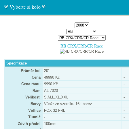
Vyberte si kolo
RB CRX/CRR/CR Race
Specifikace
Průměr kol
20"
Cena
49990 Kč
-
Cena rámu
9990 Kč
-
Rám
AL 7020
-
Velikosti
S,M,L,XL,XXL
-
Barvy
Vůbžr ze vzorn’ku 16ti barev
-
Vidlice
FOX 32 FRL
-
Tlumič
-
-
Zdvih přední
100mm
-