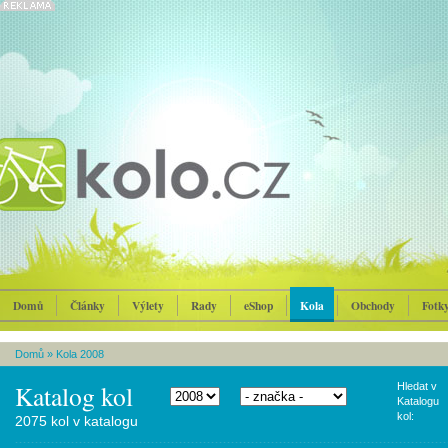
Domů
Články
Výlety
Rady
eShop
Kola
Obchody
Fotk
Domů
»
Kola 2008
Katalog kol
Hledat v
Katalogu
kol:
2075 kol v katalogu