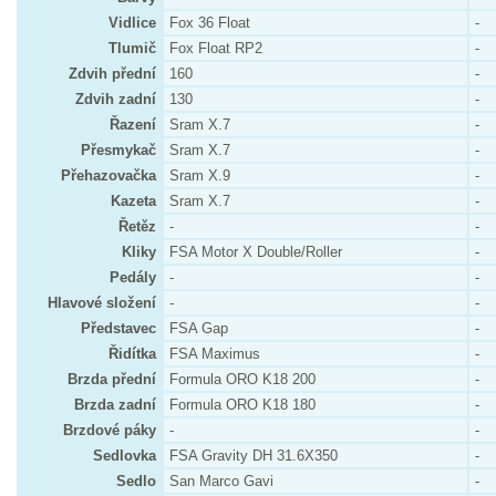
Vidlice
Fox 36 Float
-
Tlumič
Fox Float RP2
-
Zdvih přední
160
-
Zdvih zadní
130
-
Řazení
Sram X.7
-
Přesmykač
Sram X.7
-
Přehazovačka
Sram X.9
-
Kazeta
Sram X.7
-
Řetěz
-
-
Kliky
FSA Motor X Double/Roller
-
Pedály
-
-
Hlavové složení
-
-
Představec
FSA Gap
-
Řidítka
FSA Maximus
-
Brzda přední
Formula ORO K18 200
-
Brzda zadní
Formula ORO K18 180
-
Brzdové páky
-
-
Sedlovka
FSA Gravity DH 31.6X350
-
Sedlo
San Marco Gavi
-