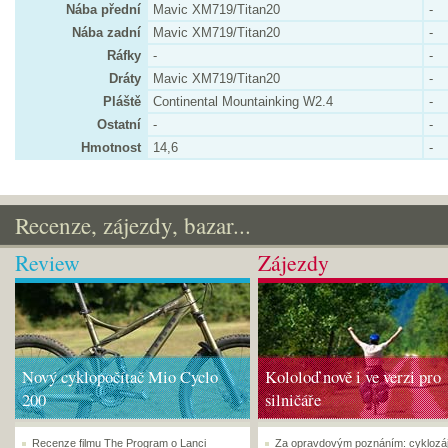
Nába přední
Mavic XM719/Titan20
-
Nába zadní
Mavic XM719/Titan20
-
Ráfky
-
-
Dráty
Mavic XM719/Titan20
-
Pláště
Continental Mountainking W2.4
-
Ostatní
-
-
Hmotnost
14,6
-
Recenze, zájezdy, bazar...
Review
Zájezdy
Nový cyklopočítač Mio Cyclo
Kololoď nově i ve verzi pro
200
silničáře
Recenze filmu The Program o Lanci
Za opravdovým poznáním: cyklozá