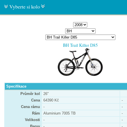
Vyberte si kolo
BH Trail Killer D85
Specifikace
Průměr kol
26"
Cena
64390 Kč
-
Cena rámu
-
-
Rám
Aluminium 7005 TB
-
Velikosti
-
-
Barvy
-
-