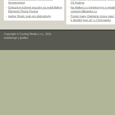
Armstrongovi
CK Kudrna
Exkluzivní kožené pouzdro na mobil Bellroy
Na Mallorcu s tréninkovým a rehabi
Elements Phone Pocket
centrem Alltraining.cz
Author Ronin: kolo pro dobrodruhy
České mapy Dalmácie znovu slaví
k dostání jsou už i v Chorvatsku
Copyright © Cycling Media s.r.o., 2011
webdesign
|
grafika