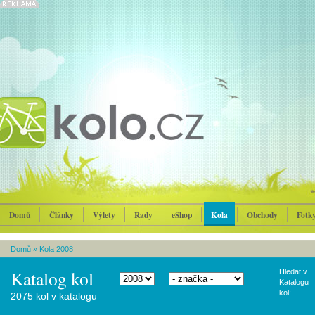
Domů
Články
Výlety
Rady
eShop
Kola
Obchody
Fotk
Domů
»
Kola 2008
Katalog kol
Hledat v
Katalogu
kol:
2075 kol v katalogu