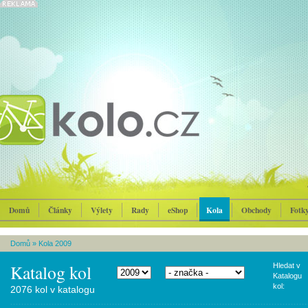
Domů
Články
Výlety
Rady
eShop
Kola
Obchody
Fotk
Domů
»
Kola 2009
Katalog kol
Hledat v
Katalogu
kol:
2076 kol v katalogu