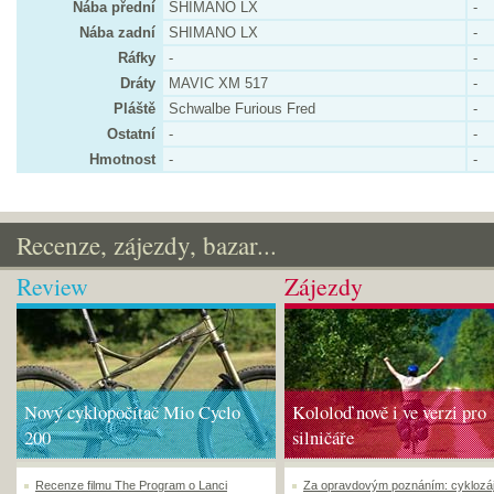
Nába přední
SHIMANO LX
-
Nába zadní
SHIMANO LX
-
Ráfky
-
-
Dráty
MAVIC XM 517
-
Pláště
Schwalbe Furious Fred
-
Ostatní
-
-
Hmotnost
-
-
Recenze, zájezdy, bazar...
Review
Zájezdy
Nový cyklopočítač Mio Cyclo
Kololoď nově i ve verzi pro
200
silničáře
Recenze filmu The Program o Lanci
Za opravdovým poznáním: cyklozá