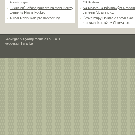
Armstrongovi
CK Kudrna
Exkluzivní kožené pouzdro na mobil Bellroy
Na Mallorcu s tréninkovým a rehabi
Elements Phone Pocket
centrem Alltraining.cz
Author Ronin: kolo pro dobrodruhy
České mapy Dalmácie znovu slaví
k dostání jsou už i v Chorvatsku
Copyright © Cycling Media s.r.o., 2011
webdesign
|
grafika