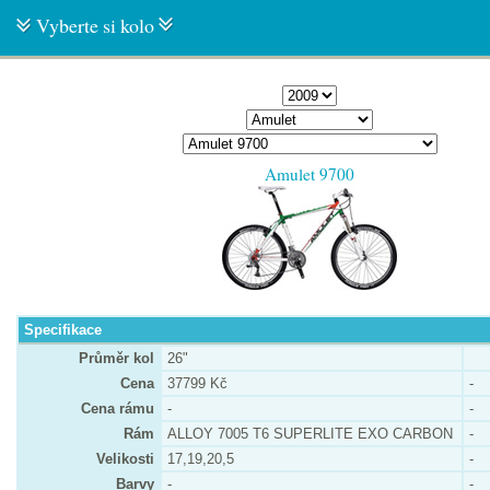
Vyberte si kolo
Amulet 9700
Specifikace
Průměr kol
26"
Cena
37799 Kč
-
Cena rámu
-
-
Rám
ALLOY 7005 T6 SUPERLITE EXO CARBON
-
Velikosti
17,19,20,5
-
Barvy
-
-