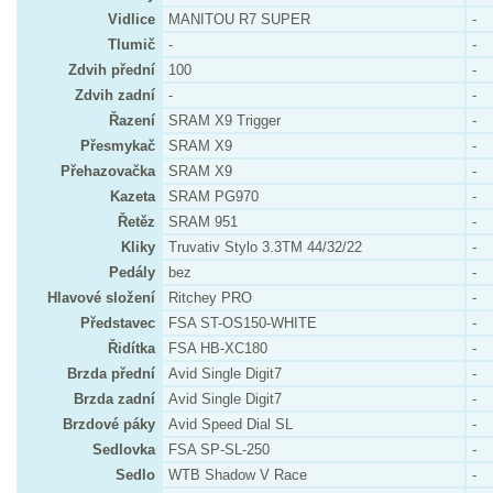
Vidlice
MANITOU R7 SUPER
-
Tlumič
-
-
Zdvih přední
100
-
Zdvih zadní
-
-
Řazení
SRAM X9 Trigger
-
Přesmykač
SRAM X9
-
Přehazovačka
SRAM X9
-
Kazeta
SRAM PG970
-
Řetěz
SRAM 951
-
Kliky
Truvativ Stylo 3.3TM 44/32/22
-
Pedály
bez
-
Hlavové složení
Ritchey PRO
-
Představec
FSA ST-OS150-WHITE
-
Řidítka
FSA HB-XC180
-
Brzda přední
Avid Single Digit7
-
Brzda zadní
Avid Single Digit7
-
Brzdové páky
Avid Speed Dial SL
-
Sedlovka
FSA SP-SL-250
-
Sedlo
WTB Shadow V Race
-