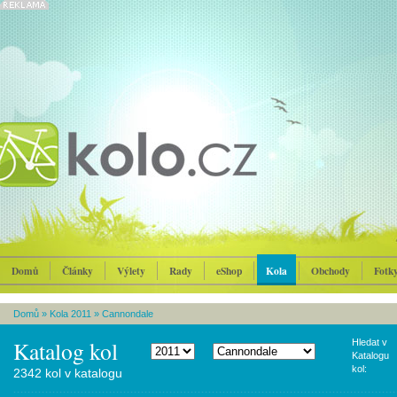
Domů
Články
Výlety
Rady
eShop
Kola
Obchody
Fotk
Domů
»
Kola 2011
»
Cannondale
Katalog kol
Hledat v
Katalogu
kol:
2342 kol v katalogu