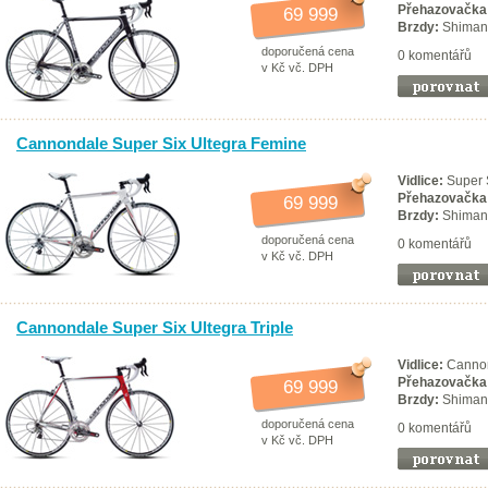
Přehazovačka
69 999
Brzdy:
Shimano
doporučená cena
0 komentářů
v Kč vč. DPH
Cannondale Super Six Ultegra Femine
Vidlice:
Super S
Přehazovačka
69 999
Brzdy:
Shimano
doporučená cena
0 komentářů
v Kč vč. DPH
Cannondale Super Six Ultegra Triple
Vidlice:
Cannon
Přehazovačka
69 999
Brzdy:
Shimano
doporučená cena
0 komentářů
v Kč vč. DPH