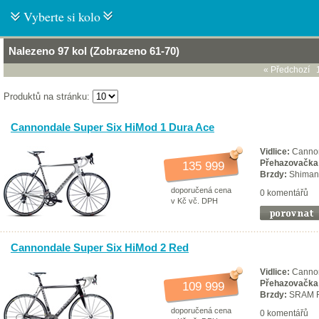
Vyberte si kolo
Nalezeno 97 kol (Zobrazeno 61-70)
« Předchozí
Produktů na stránku:
Cannondale Super Six HiMod 1 Dura Ace
Vidlice:
Cannon
Přehazovačka
135 999
Brzdy:
Shiman
doporučená cena
0 komentářů
v Kč vč. DPH
Cannondale Super Six HiMod 2 Red
Vidlice:
Cannon
Přehazovačka
109 999
Brzdy:
SRAM 
doporučená cena
0 komentářů