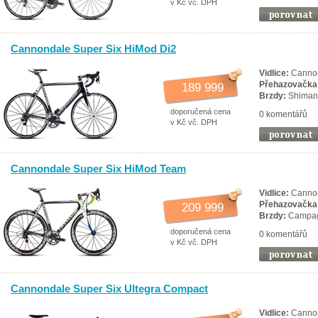
v Kč vč. DPH
Cannondale Super Six HiMod Di2
Vidlice:
Cannon
Přehazovačka
189 999
Brzdy:
Shiman
doporučená cena
0 komentářů
v Kč vč. DPH
Cannondale Super Six HiMod Team
Vidlice:
Cannon
Přehazovačka
209 999
Brzdy:
Campagn
doporučená cena
0 komentářů
v Kč vč. DPH
Cannondale Super Six Ultegra Compact
Vidlice:
Cannon