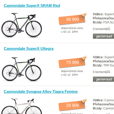
Cannondale SuperX SRAM Red
Vidlice:
SuperX
Přehazovačka
99 999
Brzdy:
FSA SL
doporučená cena
0 komentářů
v Kč vč. DPH
Cannondale SuperX Ultegra
Vidlice:
SuperX
Přehazovačka
75 999
Brzdy:
TRP Eu
doporučená cena
0 komentářů
v Kč vč. DPH
Cannondale Synapse Alloy Tiagra Femine
Vidlice:
Cannon
Přehazovačka
28 999
Brzdy:
Cannon