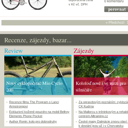
doporučená cena
0 komentářů
v Kč vč. DPH
« Předchozí
Recenze, zájezdy, bazar...
Review
Zájezdy
Nový cyklopočítač Mio Cyclo
Kololoď nově i ve verzi pro
200
silničáře
Recenze filmu The Program o Lanci
Za opravdovým poznáním: cyklozá
Armstrongovi
CK Kudrna
Exkluzivní kožené pouzdro na mobil Bellroy
Na Mallorcu s tréninkovým a rehabi
Elements Phone Pocket
centrem Alltraining.cz
Author Ronin: kolo pro dobrodruhy
České mapy Dalmácie znovu slaví
k dostání jsou už i v Chorvatsku