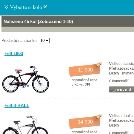
Vyberte si kolo
Nalezeno 45 kol (Zobrazeno 1-10)
Produktů na stránku:
Felt 1903
Vidlice:
classic
Přehazovačka
11 990
Brzdy:
shimano
doporučená cena
0 komentářů
v Kč vč. DPH
Felt 8-BALL
Vidlice:
dual c
Přehazovačka
14 990
Brzdy:
doporučená cena
0 komentářů