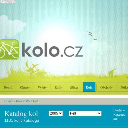
Domů
Články
Výlety
Rady
eShop
Kola
Obchody
Fotk
Domů
»
Kola 2005
»
Felt
Katalog kol
Hledat v
Katalogu
kol:
1131 kol v katalogu