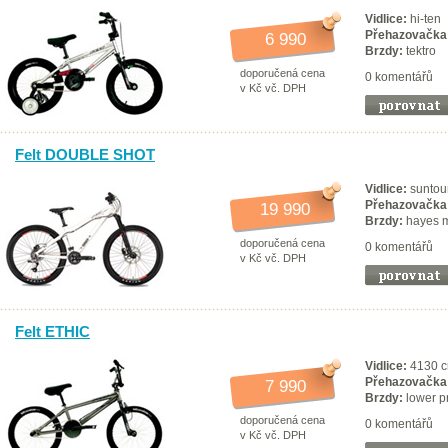
Vidlice:
hi-ten
Přehazovačka
6 990
Brzdy:
tektro
doporučená cena
0 komentářů
v Kč vč. DPH
Felt DOUBLE SHOT
Vidlice:
suntou
Přehazovačka
19 990
Brzdy:
hayes m
doporučená cena
0 komentářů
v Kč vč. DPH
Felt ETHIC
Vidlice:
4130 c
Přehazovačka
7 990
Brzdy:
lower pr
doporučená cena
0 komentářů
v Kč vč. DPH