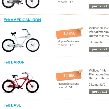
v Kč vč. DPH
Felt AMERICAN IRON
Vidlice:
classic
Přehazovačka
13 990
Brzdy:
rollerb
doporučená cena
0 komentářů
v Kč vč. DPH
Felt BARON
Vidlice:
"hi-ten
Přehazovačka
12 990
Brzdy:
rollerb
doporučená cena
0 komentářů
v Kč vč. DPH
Felt BASE