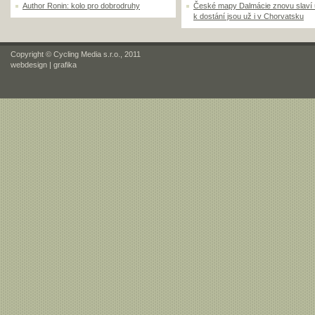
Author Ronin: kolo pro dobrodruhy
České mapy Dalmácie znovu slaví
k dostání jsou už i v Chorvatsku
Copyright © Cycling Media s.r.o., 2011
webdesign
|
grafika