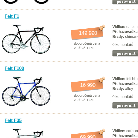
Felt F1
Vidlice:
easton
Přehazovačka
149 990
Brzdy:
shimano
doporučená cena
0 komentářů
v Kč vč. DPH
Felt F100
Vidlice:
felt hi-
Přehazovačka
16 990
Brzdy:
alloy
doporučená cena
0 komentářů
v Kč vč. DPH
Felt F35
Vidlice:
carbon 
Přehazovačka
69 990