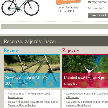
Brzdy:
shimano
doporučená cena
0 komentářů
v Kč vč. DPH
Recenze, zájezdy, bazar...
Review
Zájezdy
Nový cyklopočítač Mio Cyclo
Kololoď nově i ve verzi pro
200
silničáře
Recenze filmu The Program o Lanci
Za opravdovým poznáním: cyklozá
Armstrongovi
CK Kudrna
Exkluzivní kožené pouzdro na mobil Bellroy
Na Mallorcu s tréninkovým a rehabi
Elements Phone Pocket
centrem Alltraining.cz