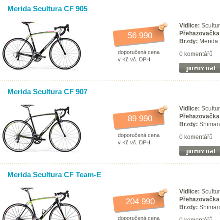
Merida Scultura CF 905
Vidlice:
Scultur
Přehazovačka
56 990
Brzdy:
Merida
doporučená cena
0 komentářů
v Kč vč. DPH
Merida Scultura CF 907
Vidlice:
Scultur
Přehazovačka
89 990
Brzdy:
Shimano
doporučená cena
0 komentářů
v Kč vč. DPH
Merida Scultura CF Team-E
Vidlice:
Scultur
Přehazovačka
204 990
Brzdy:
Shiman
doporučená cena