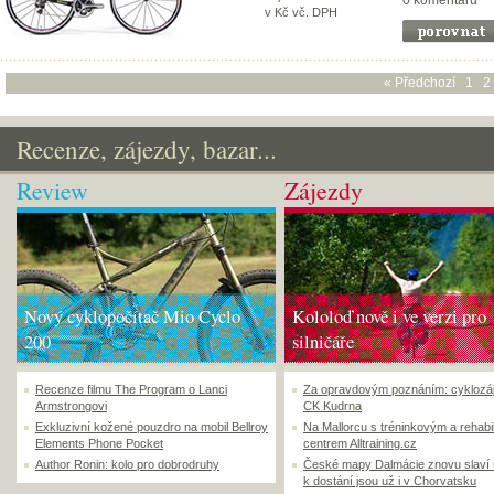
0 komentářů
v Kč vč. DPH
« Předchozí
1
2
Recenze, zájezdy, bazar...
Review
Zájezdy
Nový cyklopočítač Mio Cyclo
Kololoď nově i ve verzi pro
200
silničáře
Recenze filmu The Program o Lanci
Za opravdovým poznáním: cyklozá
Armstrongovi
CK Kudrna
Exkluzivní kožené pouzdro na mobil Bellroy
Na Mallorcu s tréninkovým a rehabi
Elements Phone Pocket
centrem Alltraining.cz
Author Ronin: kolo pro dobrodruhy
České mapy Dalmácie znovu slaví
k dostání jsou už i v Chorvatsku