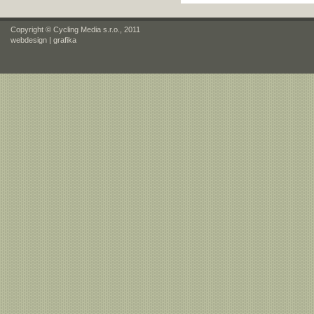
Copyright © Cycling Media s.r.o., 2011
webdesign
|
grafika