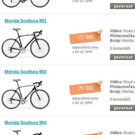
v Kč vč. DPH
Merida Scultura 901
Vidlice:
Road ca
Přehazovačka
22 990
Brzdy:
Merida
doporučená cena
0 komentářů
v Kč vč. DPH
Merida Scultura 903
Vidlice:
Road ca
Přehazovačka
26 990
Brzdy:
Merida
doporučená cena
0 komentářů
v Kč vč. DPH
Merida Scultura 904
Vidlice:
Road c