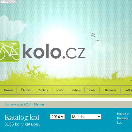
Domů
Články
Výlety
Rady
eShop
Kola
Obchody
Fotk
Domů
»
Kola 2014
»
Merida
Katalog kol
Hledat v
Katalogu
kol:
3135 kol v katalogu