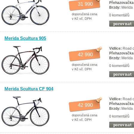
Přehazovačka
31 990
Brzdy:
Merida
doporučená cena
0 komentářů
v Kč vč. DPH
Merida Scultura 905
Vidlice:
Road c
Přehazovačka
42 990
Brzdy:
Merida
doporučená cena
0 komentářů
v Kč vč. DPH
Merida Scultura CF 904
Vidlice:
Road c
Přehazovačka
42 990
Brzdy:
Merida
doporučená cena
0 komentářů
v Kč vč. DPH