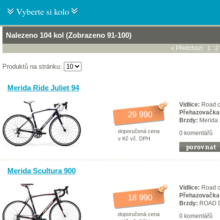
Vyberte si kolo
Nalezeno 104 kol (Zobrazeno 91-100)
« Předchozí
1
2
Produktů na stránku:
Merida Ride Juliet 94
Vidlice:
Road c
Přehazovačka
29 990
Brzdy:
Merida
doporučená cena
0 komentářů
v Kč vč. DPH
Merida Scultura 900
Vidlice:
Road ca
Přehazovačka
18 990
Brzdy:
ROAD D
doporučená cena
0 komentářů