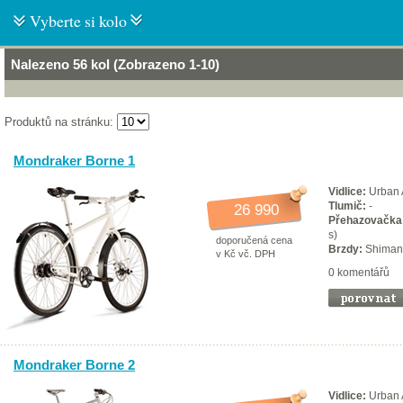
Vyberte si kolo
Nalezeno 56 kol (Zobrazeno 1-10)
Produktů na stránku:
Mondraker Borne 1
Vidlice:
Urban A
Tlumič:
-
26 990
Přehazovačka
s)
doporučená cena
Brzdy:
Shiman
v Kč vč. DPH
0 komentářů
Mondraker Borne 2
Vidlice:
Urban A