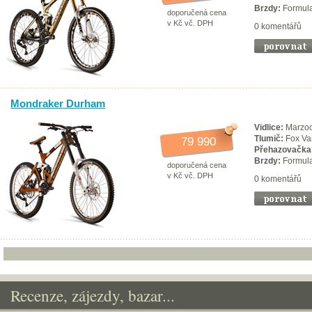
Brzdy:
Formula
doporučená cena
v Kč vč. DPH
0 komentářů
Mondraker Durham
Vidlice:
Marzoc
Tlumič:
Fox Va
79 990
Přehazovačka
Brzdy:
Formula
doporučená cena
v Kč vč. DPH
0 komentářů
Recenze, zájezdy, bazar...