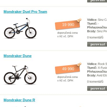
Mondraker Duel Pro Team
Vidlice:
Sinz C
Tlumič:
-
19 990
Přehazovačka
Brzdy:
Sinz Pr
doporučená cena
v Kč vč. DPH
0 komentářů
Mondraker Dune
Vidlice:
Rock Sh
Tlumič:
X-Fusi
49 990
Přehazovačka
Brzdy:
Avid Eli
doporučená cena
v Kč vč. DPH
0 komentářů
Mondraker Dune R