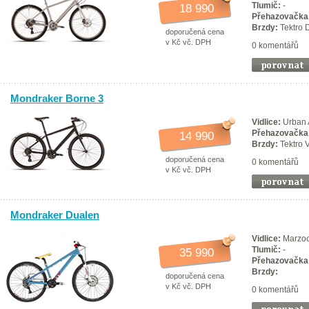
Tlumič:
-
18 990
Přehazovačka
Brzdy:
Tektro 
doporučená cena
v Kč vč. DPH
0 komentářů
Mondraker Borne 3
Vidlice:
Urban A
Přehazovačka
14 990
Brzdy:
Tektro 
doporučená cena
0 komentářů
v Kč vč. DPH
Mondraker Dualen
Vidlice:
Marzocc
Tlumič:
-
35 990
Přehazovačka
Brzdy:
doporučená cena
v Kč vč. DPH
0 komentářů