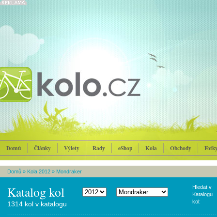
Domů
Články
Výlety
Rady
eShop
Kola
Obchody
Fotk
Domů
»
Kola 2012
»
Mondraker
Katalog kol
Hledat v
Katalogu
kol:
1314 kol v katalogu