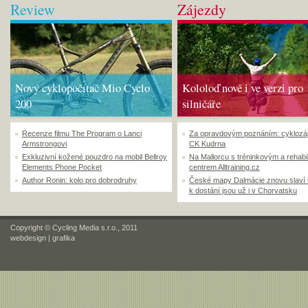
Review
Zájezdy
Nový cyklopočítač Mio Cyclo
Kololoď nově i ve verzi pro
200
silničáře
Recenze filmu The Program o Lanci
Za opravdovým poznáním: cyklozá
Armstrongovi
CK Kudrna
Exkluzivní kožené pouzdro na mobil Bellroy
Na Mallorcu s tréninkovým a rehabi
Elements Phone Pocket
centrem Alltraining.cz
Author Ronin: kolo pro dobrodruhy
České mapy Dalmácie znovu slaví
k dostání jsou už i v Chorvatsku
Copyright © Cycling Media s.r.o., 2011
webdesign
|
grafika