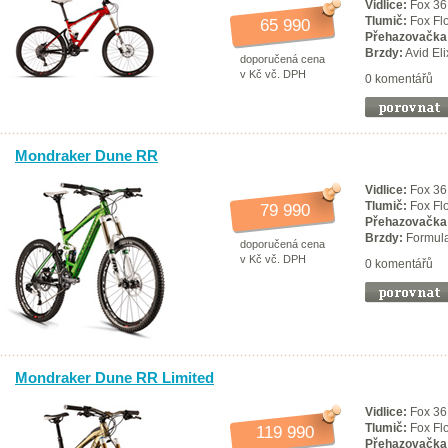
Vidlice:
Fox 36
Tlumič:
Fox Fl
65 990
Přehazovačka
Brzdy:
Avid Eli
doporučená cena
v Kč vč. DPH
0 komentářů
Mondraker Dune RR
Vidlice:
Fox 36 
Tlumič:
Fox Fl
79 990
Přehazovačka
Brzdy:
Formula
doporučená cena
v Kč vč. DPH
0 komentářů
Mondraker Dune RR Limited
Vidlice:
Fox 36 
Tlumič:
Fox Fl
119 990
Přehazovačka