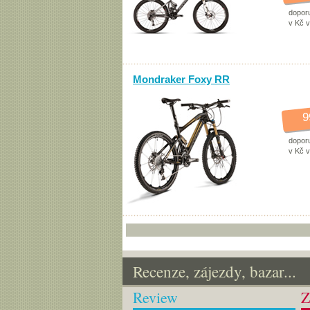
dopor
v Kč 
Mondraker Foxy RR
9
dopor
v Kč 
Recenze, zájezdy, bazar...
Review
Z