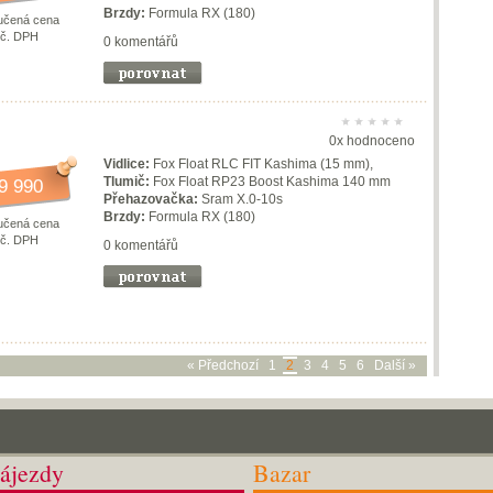
Brzdy:
Formula RX (180)
učená cena
vč. DPH
0 komentářů
0x hodnoceno
Vidlice:
Fox Float RLC FIT Kashima (15 mm),
Tlumič:
Fox Float RP23 Boost Kashima 140 mm
9 990
Přehazovačka:
Sram X.0-10s
Brzdy:
Formula RX (180)
učená cena
vč. DPH
0 komentářů
« Předchozí
1
2
3
4
5
6
Další »
ájezdy
Bazar