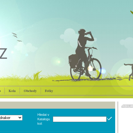
p
Kola
Obchody
Fotky
Hledat v
Katalogu
kol: