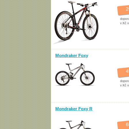
2
dopor
v Kč 
Mondraker Foxy
4
dopor
v Kč 
Mondraker Foxy R
6