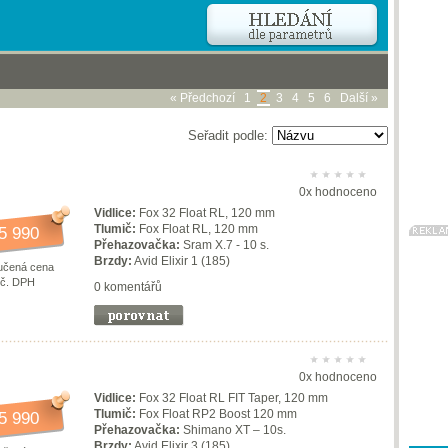
« Předchozí
1
2
3
4
5
6
Další »
Seřadit podle:
0x hodnoceno
Vidlice:
Fox 32 Float RL, 120 mm
Tlumič:
Fox Float RL, 120 mm
5 990
Přehazovačka:
Sram X.7 - 10 s.
Brzdy:
Avid Elixir 1 (185)
učená cena
vč. DPH
0 komentářů
0x hodnoceno
Vidlice:
Fox 32 Float RL FIT Taper, 120 mm
Tlumič:
Fox Float RP2 Boost 120 mm
5 990
Přehazovačka:
Shimano XT – 10s.
Brzdy:
Avid Elixir 3 (185)