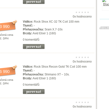
0x hodnoceno
Vidlice:
Rock Shox XC-32 TK Coil 100 mm
Tlumič:
-
3 990
Přehazovačka:
Sram X.7-10s
Brzdy:
Avid Elixir 1 (160)
učená cena
vč. DPH
0 komentářů
0x hodnoceno
Vidlice:
Rock Shox Recon Gold TK Coil 100 mm
Tlumič:
-
6 990
Přehazovačka:
Shimano XT – 10s.
Brzdy:
Avid Elixir 1 (160)
učená cena
vč. DPH
0 komentářů
0x hodnoceno