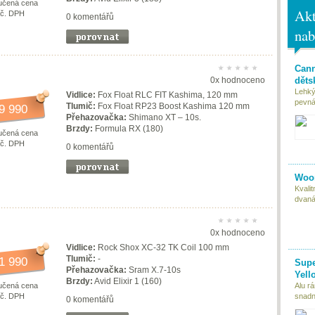
učená cena
Akt
vč. DPH
0 komentářů
nab
Cann
děts
0x hodnoceno
Lehký
Vidlice:
Fox Float RLC FIT Kashima, 120 mm
pevná 
Tlumič:
Fox Float RP23 Boost Kashima 120 mm
9 990
Přehazovačka:
Shimano XT – 10s.
Brzdy:
Formula RX (180)
učená cena
vč. DPH
0 komentářů
Woom
Kvali
dvaná
0x hodnoceno
Vidlice:
Rock Shox XC-32 TK Coil 100 mm
Tlumič:
-
1 990
Supe
Přehazovačka:
Sram X.7-10s
Yell
Brzdy:
Avid Elixir 1 (160)
učená cena
Alu r
vč. DPH
snadn
0 komentářů