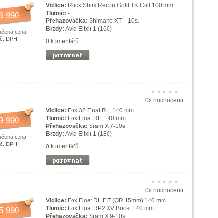
Vidlice:
Rock Shox Recon Gold TK Coil 100 mm
Tlumič:
-
6 990
Přehazovačka:
Shimano XT – 10s.
Brzdy:
Avid Elixir 1 (160)
učená cena
vč. DPH
0 komentářů
0x hodnoceno
Vidlice:
Fox 32 Float RL, 140 mm
Tlumič:
Fox Float RL, 140 mm
9 990
Přehazovačka:
Sram X.7-10s
Brzdy:
Avid Elixir 1 (180)
učená cena
vč. DPH
0 komentářů
0x hodnoceno
Vidlice:
Fox Float RL FIT (QR 15mm) 140 mm
Tlumič:
Fox Float RP2 XV Boost 140 mm
5 990
Přehazovačka:
Sram X.9-10s