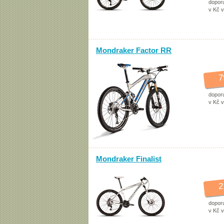
dopor
v Kč 
Mondraker Factor RR
7
dopor
v Kč 
Mondraker Finalist
2
dopor
v Kč 