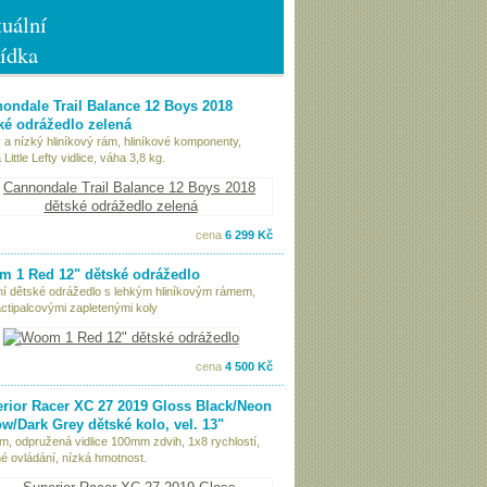
uální
ídka
ondale Trail Balance 12 Boys 2018
ké odrážedlo zelená
 a nízký hliníkový rám, hliníkové komponenty,
Little Lefty vidlice, váha 3,8 kg.
cena
6 299 Kč
 1 Red 12" dětské odrážedlo
tní dětské odrážedlo s lehkým hliníkovým rámem,
ctipalcovými zapletenými koly
cena
4 500 Kč
rior Racer XC 27 2019 Gloss Black/Neon
ow/Dark Grey dětské kolo, vel. 13"
ám, odpružená vidlice 100mm zdvih, 1x8 rychlostí,
é ovládání, nízká hmotnost.