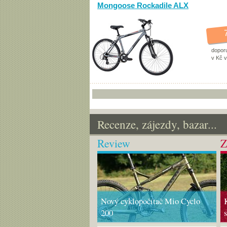
Mongoose Rockadile ALX
dopor
v Kč 
Recenze, zájezdy, bazar...
Review
Z
Nový cyklopočítač Mio Cyclo
200