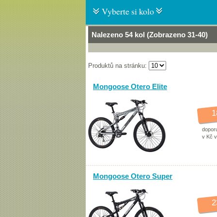
Vyberte si kolo
Nalezeno 54 kol (Zobrazeno 31-40)
Produktů na stránku:
Mongoose Otero Elite
1
dopor
v Kč 
Mongoose Otero Super
2