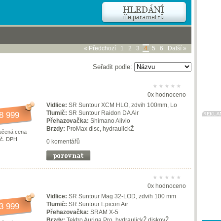
« Předchozí
1
2
3
4
5
6
Další »
Seřadit podle:
0x hodnoceno
Vidlice:
SR Suntour XCM HLO, zdvih 100mm, Lo
Tlumič:
SR Suntour Raidon DA Air
8 999
Přehazovačka:
Shimano Alivio
Brzdy:
ProMax disc, hydraulickŽ
učená cena
vč. DPH
0 komentářů
0x hodnoceno
Vidlice:
SR Suntour Mag 32-LOD, zdvih 100 mm
Tlumič:
SR Suntour Epicon Air
3 999
Přehazovačka:
SRAM X-5
Brzdy:
Tektro Auriga Pro, hydraulickŽ diskovŽ