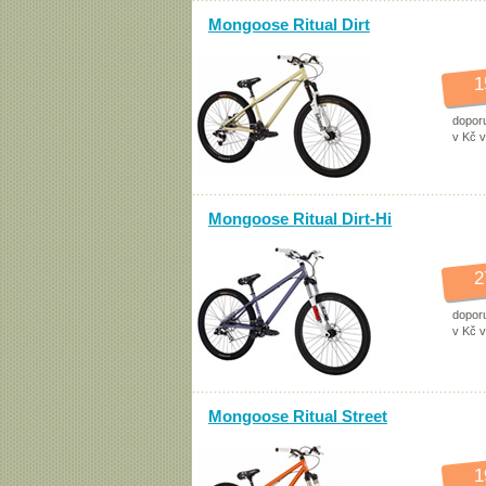
Mongoose Ritual Dirt
1
dopor
v Kč 
Mongoose Ritual Dirt-Hi
2
dopor
v Kč 
Mongoose Ritual Street
1