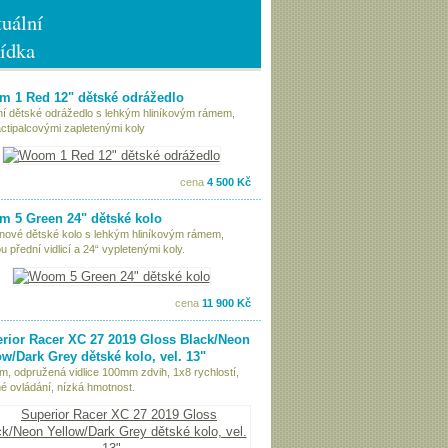
uální
ídka
 1 Red 12" dětské odrážedlo
tní dětské odrážedlo s lehkým hliníkovým rámem,
ctipalcovými zapletenými koly
cena
4 500 Kč
 5 Green 24" dětské kolo
nové dětské kolo s lehkým hliníkovým rámem,
 přední vidlicí a 24“ vypletenými koly.
cena
11 900 Kč
rior Racer XC 27 2019 Gloss Black/Neon
ow/Dark Grey dětské kolo, vel. 13"
ám, odpružená vidlice 100mm zdvih, 1x8 rychlostí,
é ovládání, nízká hmotnost.