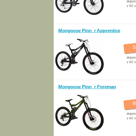
dopor
v Kč 
Mongoose Pinn_r Apprentice
5
dopor
v Kč 
Mongoose Pinn_r Foreman
8
dopor
v Kč 