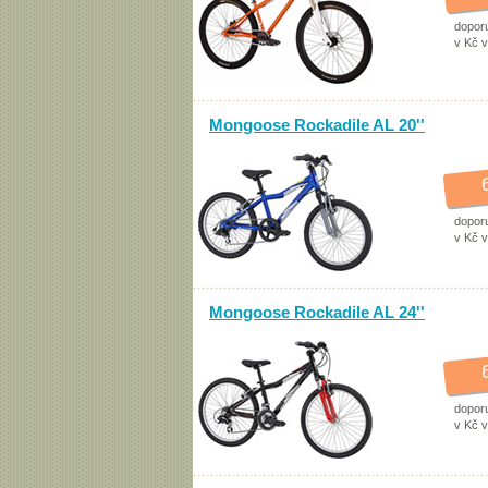
dopor
v Kč 
Mongoose Rockadile AL 20''
dopor
v Kč 
Mongoose Rockadile AL 24''
dopor
v Kč 