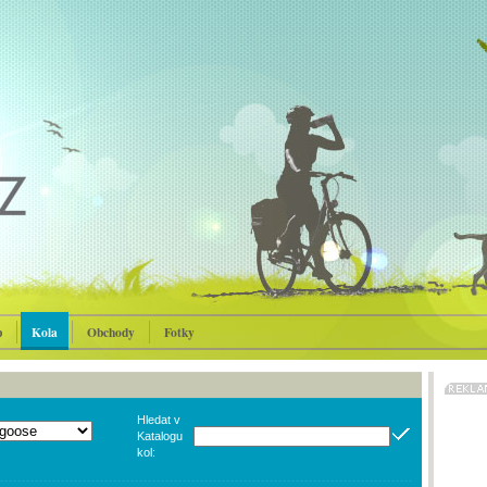
p
Kola
Obchody
Fotky
Hledat v
Katalogu
kol: