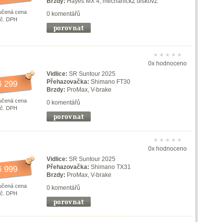
Brzdy:
Hayes MX 4, mechanickŽ diskovŽ
učená cena
0 komentářů
vč. DPH
0x hodnoceno
Vidlice:
SR Suntour 2025
Přehazovačka:
Shimano FT30
6 299
Brzdy:
ProMax, V-brake
učená cena
0 komentářů
vč. DPH
0x hodnoceno
Vidlice:
SR Suntour 2025
Přehazovačka:
Shimano TX31
6 999
Brzdy:
ProMax, V-brake
učená cena
0 komentářů
vč. DPH