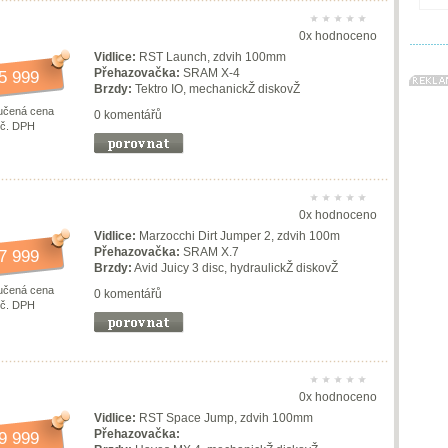
0x hodnoceno
Vidlice:
RST Launch, zdvih 100mm
Přehazovačka:
SRAM X-4
5 999
Brzdy:
Tektro IO, mechanickŽ diskovŽ
učená cena
0 komentářů
vč. DPH
0x hodnoceno
Vidlice:
Marzocchi Dirt Jumper 2, zdvih 100m
Přehazovačka:
SRAM X.7
7 999
Brzdy:
Avid Juicy 3 disc, hydraulickŽ diskovŽ
učená cena
0 komentářů
vč. DPH
0x hodnoceno
Vidlice:
RST Space Jump, zdvih 100mm
Přehazovačka:
9 999