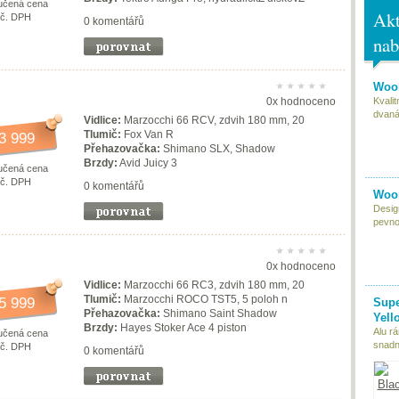
učená cena
Akt
vč. DPH
0 komentářů
nab
Woom
Kvali
0x hodnoceno
dvaná
Vidlice:
Marzocchi 66 RCV, zdvih 180 mm, 20
Tlumič:
Fox Van R
3 999
Přehazovačka:
Shimano SLX, Shadow
Brzdy:
Avid Juicy 3
učená cena
vč. DPH
0 komentářů
Woom
Desig
pevnou
0x hodnoceno
Vidlice:
Marzocchi 66 RC3, zdvih 180 mm, 20
Tlumič:
Marzocchi ROCO TST5, 5 poloh n
5 999
Supe
Přehazovačka:
Shimano Saint Shadow
Yell
Brzdy:
Hayes Stoker Ace 4 piston
Alu r
učená cena
snadn
vč. DPH
0 komentářů