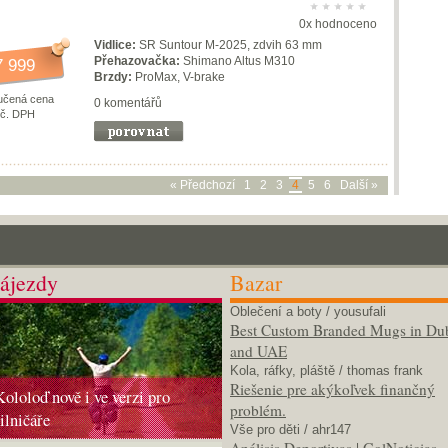
0x hodnoceno
Vidlice:
SR Suntour M-2025, zdvih 63 mm
Přehazovačka:
Shimano Altus M310
7 999
Brzdy:
ProMax, V-brake
učená cena
0 komentářů
vč. DPH
« Předchozí
1
2
3
4
5
6
Další »
ájezdy
Bazar
Oblečení a boty
/ yousufali
Best Custom Branded Mugs in Du
and UAE
Kola, ráfky, pláště
/ thomas frank
Riešenie pre akýkoľvek finančný
Kololoď nově i ve verzi pro
problém.
silničáře
Vše pro děti
/ ahr147