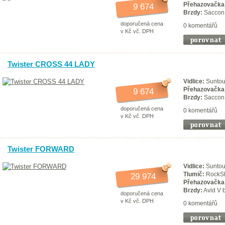
Přehazovačka
9 674
Brzdy:
Saccon 
doporučená cena
0 komentářů
v Kč vč. DPH
Twister CROSS 44 LADY
Vidlice:
Sunto
Přehazovačka
9 674
Brzdy:
Saccon 
doporučená cena
0 komentářů
v Kč vč. DPH
Twister FORWARD
Vidlice:
Suntou
Tlumič:
RockS
29 974
Přehazovačka
Brzdy:
Avid V 
doporučená cena
v Kč vč. DPH
0 komentářů