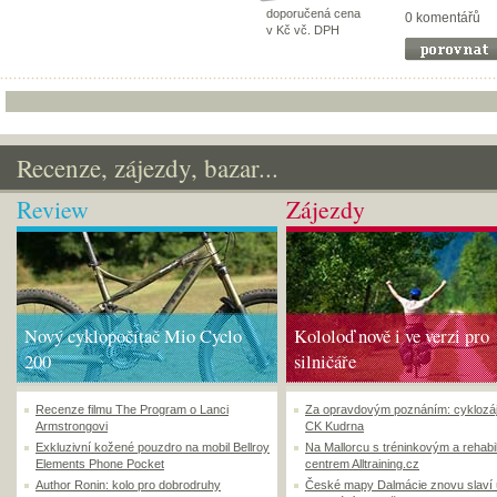
doporučená cena
0 komentářů
v Kč vč. DPH
Recenze, zájezdy, bazar...
Review
Zájezdy
Nový cyklopočítač Mio Cyclo
Kololoď nově i ve verzi pro
200
silničáře
Recenze filmu The Program o Lanci
Za opravdovým poznáním: cyklozá
Armstrongovi
CK Kudrna
Exkluzivní kožené pouzdro na mobil Bellroy
Na Mallorcu s tréninkovým a rehabi
Elements Phone Pocket
centrem Alltraining.cz
Author Ronin: kolo pro dobrodruhy
České mapy Dalmácie znovu slaví