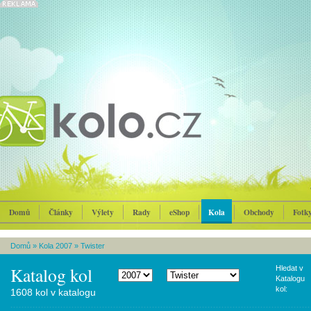
Domů
Články
Výlety
Rady
eShop
Kola
Obchody
Fotk
Domů
»
Kola 2007
»
Twister
Katalog kol
Hledat v
Katalogu
kol:
1608 kol v katalogu