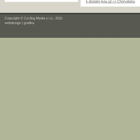
k dostání jsou už i v Chorvatsku
Copyright © Cycling Media s.r.o., 2011
webdesign
|
grafika