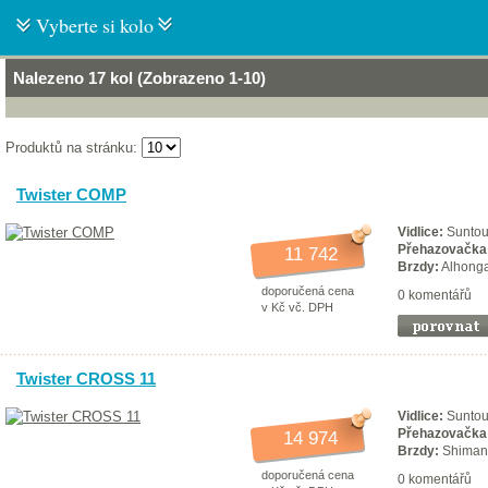
Vyberte si kolo
Nalezeno 17 kol (Zobrazeno 1-10)
Produktů na stránku:
Twister COMP
Vidlice:
Suntou
Přehazovačka
11 742
Brzdy:
Alhonga
doporučená cena
0 komentářů
v Kč vč. DPH
Twister CROSS 11
Vidlice:
Sunto
Přehazovačka
14 974
Brzdy:
Shiman
doporučená cena
0 komentářů