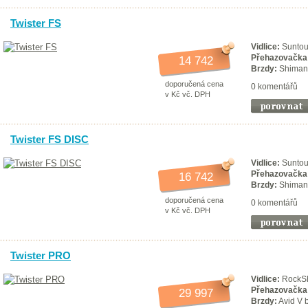
Twister FS
Vidlice:
Sunto
Přehazovačka
14 742
Brzdy:
Shiman
doporučená cena
0 komentářů
v Kč vč. DPH
Twister FS DISC
Vidlice:
Sunto
Přehazovačka
16 742
Brzdy:
Shiman
doporučená cena
0 komentářů
v Kč vč. DPH
Twister PRO
Vidlice:
RockSh
Přehazovačka
29 997
Brzdy:
Avid V 