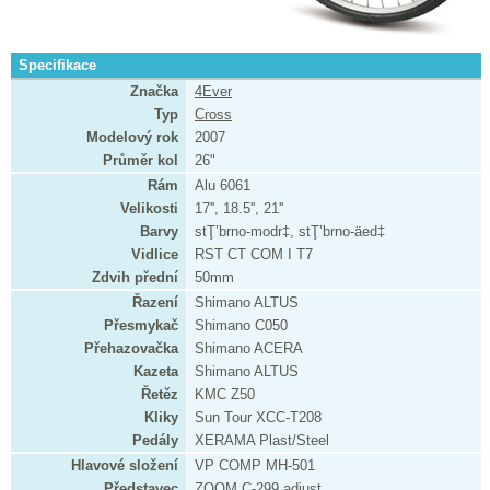
Specifikace
Značka
4Ever
Typ
Cross
Modelový rok
2007
Průměr kol
26"
Rám
Alu 6061
Velikosti
17'', 18.5'', 21''
Barvy
stŢ’brno-modr‡, stŢ’brno-äed‡
Vidlice
RST CT COM I T7
Zdvih přední
50mm
Řazení
Shimano ALTUS
Přesmykač
Shimano C050
Přehazovačka
Shimano ACERA
Kazeta
Shimano ALTUS
Řetěz
KMC Z50
Kliky
Sun Tour XCC-T208
Pedály
XERAMA Plast/Steel
Hlavové složení
VP COMP MH-501
Představec
ZOOM C-299 adjust