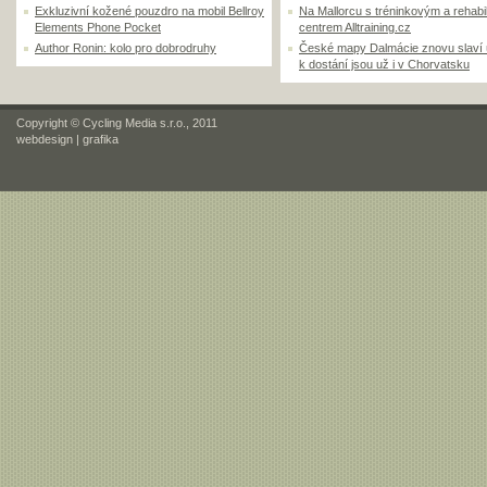
Exkluzivní kožené pouzdro na mobil Bellroy
Na Mallorcu s tréninkovým a rehabi
Elements Phone Pocket
centrem Alltraining.cz
Author Ronin: kolo pro dobrodruhy
České mapy Dalmácie znovu slaví
k dostání jsou už i v Chorvatsku
Copyright © Cycling Media s.r.o., 2011
webdesign
|
grafika