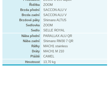
Řidítka
ZOOM
Brzda přední
SACCON ALU V
Brzda zadní
SACCON ALU V
Brzdové páky
Shimano ALTUS
Sedlovka
ZOOM
Sedlo
SELLE ROYAL
Nába přední
PARALLAX ALU QR
Nába zadní
Shimano RM30 7 QR
Ráfky
MACH1 stainless
Dráty
MACH1 M 210
Pláště
CAMEL
Hmotnost
13,70 kg