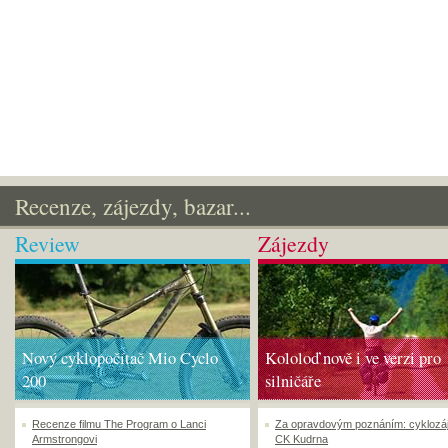
Recenze, zájezdy, bazar...
Review
Zájezdy
Nový cyklopočítač Mio Cyclo
Kololoď nově i ve verzi pro
200
silničáře
Recenze filmu The Program o Lanci
Za opravdovým poznáním: cyklozá
Armstrongovi
CK Kudrna