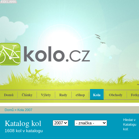
Domů
Články
Výlety
Rady
eShop
Kola
Obchody
Fotk
Domů
»
Kola 2007
Katalog kol
Hledat v
Katalogu
kol:
1608 kol v katalogu