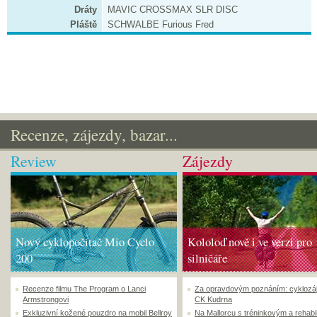
Dráty
MAVIC CROSSMAX SLR DISC
Pláště
SCHWALBE Furious Fred
Recenze, zájezdy, bazar...
Review
Zájezdy
Nový cyklopočítač Mio Cyclo
Kololoď nově i ve verzi pro
200
silničáře
Recenze filmu The Program o Lanci
Za opravdovým poznáním: cyklozá
Armstrongovi
CK Kudrna
Exkluzivní kožené pouzdro na mobil Bellroy
Na Mallorcu s tréninkovým a rehabi