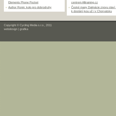
Elements Phone Pocket
centrem Alltraining.cz
Author Ronin: kolo pro dobrodruhy
České mapy Dalmácie znovu slaví
k dostání jsou už i v Chorvatsku
Copyright © Cycling Media s.r.o., 2011
webdesign
|
grafika