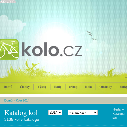
Domů
Články
Výlety
Rady
eShop
Kola
Obchody
Fotk
Domů
»
Kola 2014
Katalog kol
Hledat v
Katalogu
kol:
3135 kol v katalogu