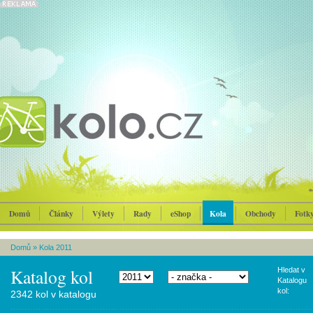
Domů
Články
Výlety
Rady
eShop
Kola
Obchody
Fotk
Domů
»
Kola 2011
Katalog kol
Hledat v
Katalogu
kol:
2342 kol v katalogu