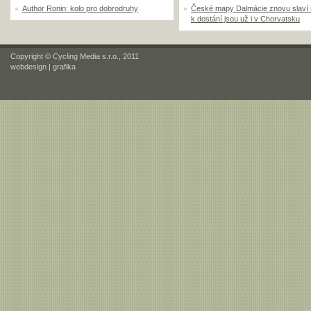
Author Ronin: kolo pro dobrodruhy
České mapy Dalmácie znovu slaví
k dostání jsou už i v Chorvatsku
Copyright © Cycling Media s.r.o., 2011
webdesign
|
grafika