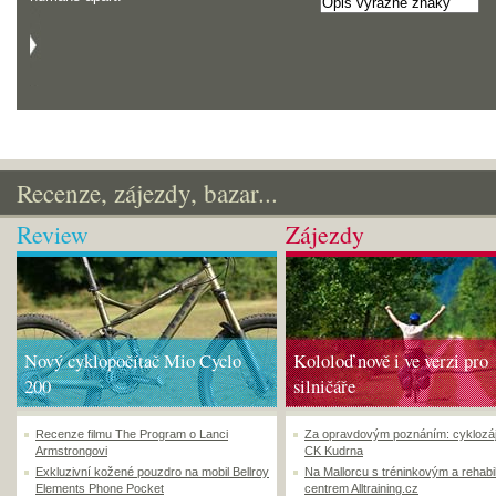
Recenze, zájezdy, bazar...
Review
Zájezdy
Nový cyklopočítač Mio Cyclo
Kololoď nově i ve verzi pro
200
silničáře
Recenze filmu The Program o Lanci
Za opravdovým poznáním: cyklozá
Armstrongovi
CK Kudrna
Exkluzivní kožené pouzdro na mobil Bellroy
Na Mallorcu s tréninkovým a rehabi
Elements Phone Pocket
centrem Alltraining.cz