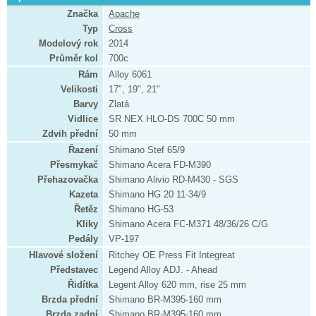
Značka
Apache
Typ
Cross
Modelový rok
2014
Průměr kol
700c
Rám
Alloy 6061
Velikosti
17", 19", 21"
Barvy
Zlatá
Vidlice
SR NEX HLO-DS 700C 50 mm
Zdvih přední
50 mm
Řazení
Shimano Stef 65/9
Přesmykač
Shimano Acera FD-M390
Přehazovačka
Shimano Alivio RD-M430 - SGS
Kazeta
Shimano HG 20 11-34/9
Řetěz
Shimano HG-53
Kliky
Shimano Acera FC-M371 48/36/26 C/G
Pedály
VP-197
Hlavové složení
Ritchey OE Press Fit Integreat
Představec
Legend Alloy ADJ. - Ahead
Řidítka
Legent Alloy 620 mm, rise 25 mm
Brzda přední
Shimano BR-M395-160 mm
Brzda zadní
Shimano BR-M395-160 mm