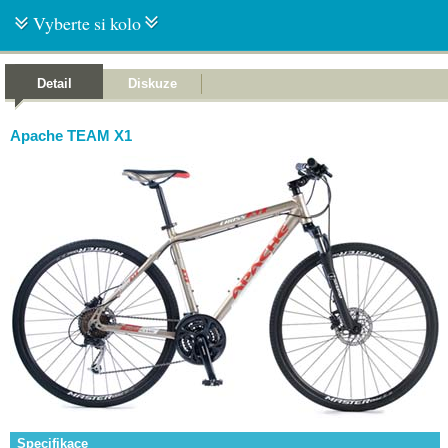
Vyberte si kolo
Detail
Diskuze
Apache TEAM X1
Specifikace