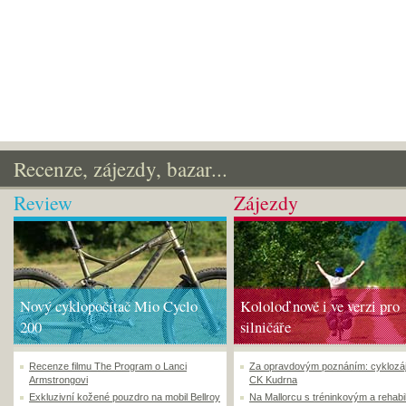
Recenze, zájezdy, bazar...
Review
Zájezdy
Nový cyklopočítač Mio Cyclo
Kololoď nově i ve verzi pro
200
silničáře
Recenze filmu The Program o Lanci
Za opravdovým poznáním: cyklozá
Armstrongovi
CK Kudrna
Exkluzivní kožené pouzdro na mobil Bellroy
Na Mallorcu s tréninkovým a rehabi