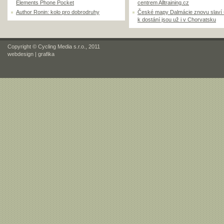
Elements Phone Pocket
centrem Alltraining.cz
Author Ronin: kolo pro dobrodruhy
České mapy Dalmácie znovu slaví
k dostání jsou už i v Chorvatsku
Copyright © Cycling Media s.r.o., 2011
webdesign
|
grafika