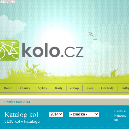
Domů
Články
Výlety
Rady
eShop
Kola
Obchody
Fotk
Domů
»
Kola 2014
Katalog kol
Hledat v
Katalogu
kol:
3135 kol v katalogu