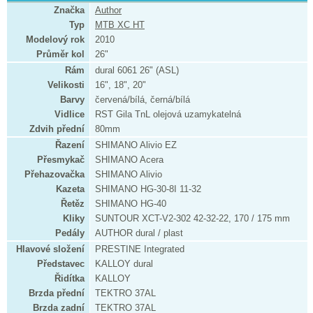
Značka
Author
Typ
MTB XC HT
Modelový rok
2010
Průměr kol
26"
Rám
dural 6061 26" (ASL)
Velikosti
16", 18", 20"
Barvy
červená/bílá, černá/bílá
Vidlice
RST Gila TnL olejová uzamykatelná
Zdvih přední
80mm
Řazení
SHIMANO Alivio EZ
Přesmykač
SHIMANO Acera
Přehazovačka
SHIMANO Alivio
Kazeta
SHIMANO HG-30-8I 11-32
Řetěz
SHIMANO HG-40
Kliky
SUNTOUR XCT-V2-302 42-32-22, 170 / 175 mm
Pedály
AUTHOR dural / plast
Hlavové složení
PRESTINE Integrated
Představec
KALLOY dural
Řidítka
KALLOY
Brzda přední
TEKTRO 37AL
Brzda zadní
TEKTRO 37AL