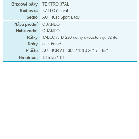
Brzdové páky
TEKTRO 37AL
Sedlovka
KALLOY dural
Sedlo
AUTHOR Sport Lady
Nába přední
QUANDO
Nába zadní
QUANDO
Ráfky
JALCO ATB 220 černý dvoustěnný, 32 děr
Dráty
ocel černé
Pláště
AUTHOR AT-1309 / 1310 26" x 1.95"
Hmotnost
13,5 kg / 18"