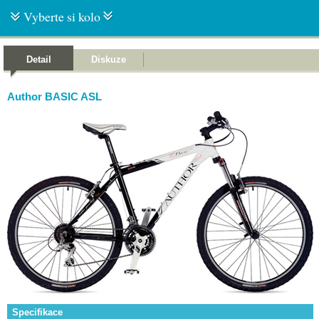
Vyberte si kolo
Detail
Diskuze
Author BASIC ASL
Specifikace