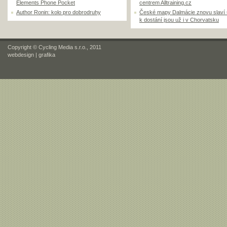
Elements Phone Pocket
centrem Alltraining.cz
Author Ronin: kolo pro dobrodruhy
České mapy Dalmácie znovu slaví
k dostání jsou už i v Chorvatsku
Copyright © Cycling Media s.r.o., 2011
webdesign
|
grafika