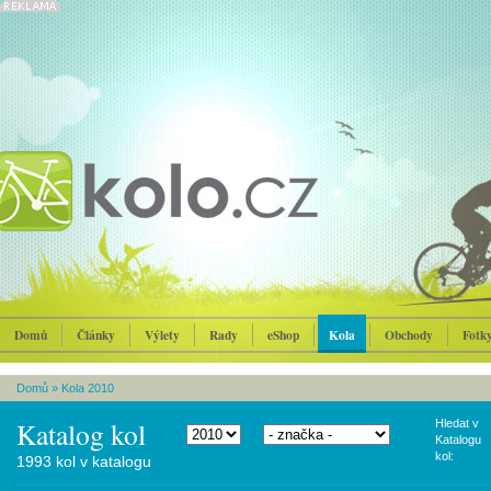
Domů
Články
Výlety
Rady
eShop
Kola
Obchody
Fotk
Domů
»
Kola 2010
Katalog kol
Hledat v
Katalogu
kol:
1993 kol v katalogu