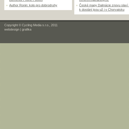
Author Ronin: kolo pro dobrodruhy
České mapy Dalmácie znovu slaví
k dostání jsou už i v Chorvatsku
Copyright © Cycling Media s.r.o., 2011
webdesign
|
grafika