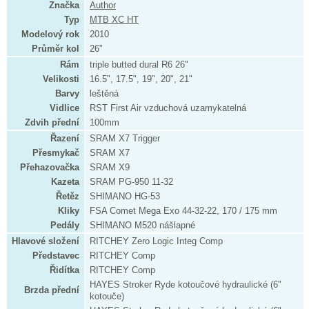
Značka
Author
Typ
MTB XC HT
Modelový rok
2010
Průměr kol
26"
Rám
triple butted dural R6 26"
Velikosti
16.5", 17.5", 19", 20", 21"
Barvy
leštěná
Vidlice
RST First Air vzduchová uzamykatelná
Zdvih přední
100mm
Řazení
SRAM X7 Trigger
Přesmykač
SRAM X7
Přehazovačka
SRAM X9
Kazeta
SRAM PG-950 11-32
Řetěz
SHIMANO HG-53
Kliky
FSA Comet Mega Exo 44-32-22, 170 / 175 mm
Pedály
SHIMANO M520 nášlapné
Hlavové složení
RITCHEY Zero Logic Integ Comp
Představec
RITCHEY Comp
Řidítka
RITCHEY Comp
HAYES Stroker Ryde kotoučové hydraulické (6"
Brzda přední
kotouče)