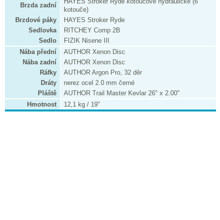
HAYES Stroker Ryde kotoučové hydraulické (6"
Brzda zadní
kotouče)
Brzdové páky
HAYES Stroker Ryde
Sedlovka
RITCHEY Comp 2B
Sedlo
FIZIK Nisene III
Nába přední
AUTHOR Xenon Disc
Nába zadní
AUTHOR Xenon Disc
Ráfky
AUTHOR Argon Pro, 32 děr
Dráty
nerez ocel 2.0 mm černé
Pláště
AUTHOR Trail Master Kevlar 26" x 2.00"
Hmotnost
12,1 kg / 19"