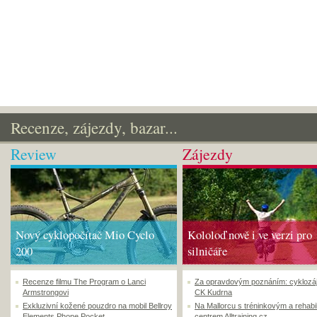
Recenze, zájezdy, bazar...
Review
Zájezdy
Nový cyklopočítač Mio Cyclo
Kololoď nově i ve verzi pro
200
silničáře
Recenze filmu The Program o Lanci
Za opravdovým poznáním: cyklozá
Armstrongovi
CK Kudrna
Exkluzivní kožené pouzdro na mobil Bellroy
Na Mallorcu s tréninkovým a rehabi
Elements Phone Pocket
centrem Alltraining.cz