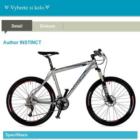
Vyberte si kolo
Detail
Diskuze
Author INSTINCT
Specifikace