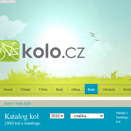
Domů
Články
Výlety
Rady
eShop
Kola
Obchody
Fotk
Domů
»
Kola 2010
Katalog kol
Hledat v
Katalogu
kol:
1993 kol v katalogu