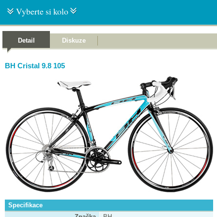
Vyberte si kolo
Detail
Diskuze
BH Cristal 9.8 105
Specifikace
Značka
BH