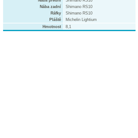
Nába přední
Shimano RS10
Nába zadní
Shimano RS10
Ráfky
Shimano RS10
Pláště
Michelin Lightium
Hmotnost
8,1