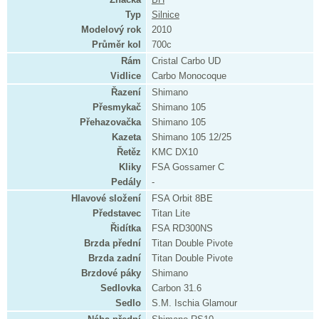
Typ
Silnice
Modelový rok
2010
Průměr kol
700c
Rám
Cristal Carbo UD
Vidlice
Carbo Monocoque
Řazení
Shimano
Přesmykač
Shimano 105
Přehazovačka
Shimano 105
Kazeta
Shimano 105 12/25
Řetěz
KMC DX10
Kliky
FSA Gossamer C
Pedály
-
Hlavové složení
FSA Orbit 8BE
Představec
Titan Lite
Řidítka
FSA RD300NS
Brzda přední
Titan Double Pivote
Brzda zadní
Titan Double Pivote
Brzdové páky
Shimano
Sedlovka
Carbon 31.6
Sedlo
S.M. Ischia Glamour