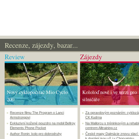
Recenze, zájezdy, bazar...
Review
Zájezdy
Nový cyklopočítač Mio Cyclo
Kololoď nově i ve verzi pro
200
silničáře
Recenze filmu The Program o Lanci
Za opravdovým poznáním: cyklozá
Armstrongovi
CK Kudrna
Exkluzivní kožené pouzdro na mobil Bellroy
Na Mallorcu s tréninkovým a rehabi
Elements Phone Pocket
centrem Alltraining.cz
Author Ronin: kolo pro dobrodruhy
České mapy Dalmácie znovu slaví
k dostání jsou už i v Chorvatsku