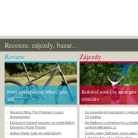
Recenze, zájezdy, bazar...
Review
Zájezdy
Nový cyklopočítač Mio Cyclo
Kololoď nově i ve verzi pro
200
silničáře
Recenze filmu The Program o Lanci
Za opravdovým poznáním: cyklozá
Armstrongovi
CK Kudrna
Exkluzivní kožené pouzdro na mobil Bellroy
Na Mallorcu s tréninkovým a rehabi
Elements Phone Pocket
centrem Alltraining.cz
Author Ronin: kolo pro dobrodruhy
České mapy Dalmácie znovu slaví
k dostání jsou už i v Chorvatsku