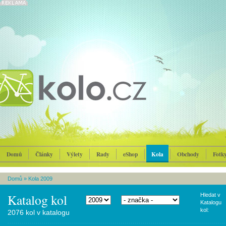
Domů
Články
Výlety
Rady
eShop
Kola
Obchody
Fotk
Domů
»
Kola 2009
Katalog kol
Hledat v
Katalogu
kol:
2076 kol v katalogu