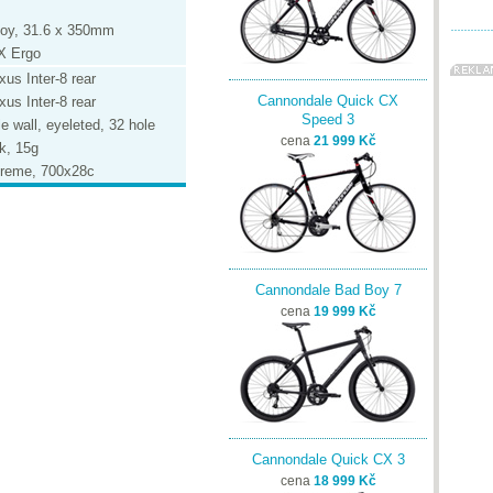
loy, 31.6 x 350mm
X Ergo
xus Inter-8 rear
Cannondale Quick CX
xus Inter-8 rear
Speed 3
 wall, eyeleted, 32 hole
cena
21 999 Kč
k, 15g
reme, 700x28c
Cannondale Bad Boy 7
cena
19 999 Kč
Cannondale Quick CX 3
cena
18 999 Kč