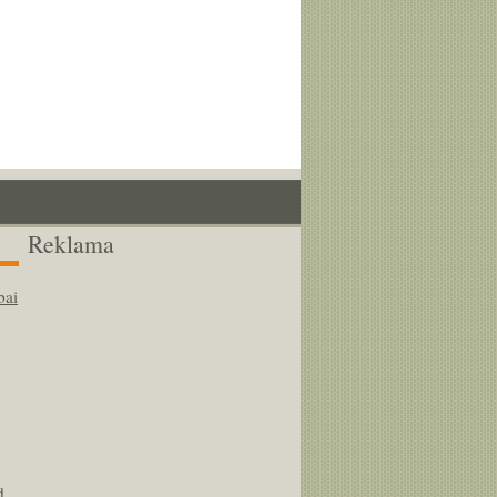
Reklama
bai
d