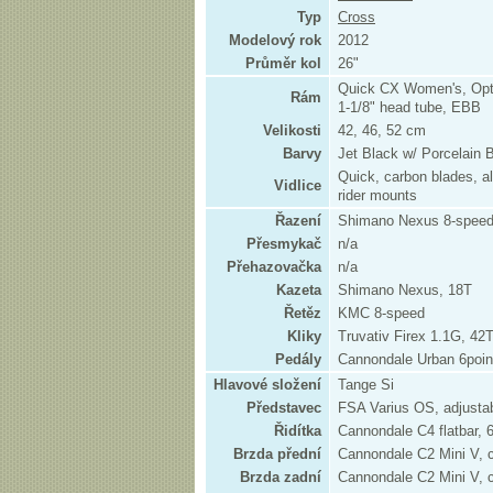
Typ
Cross
Modelový rok
2012
Průměr kol
26"
Quick CX Women's, Opt
Rám
1-1/8" head tube, EBB
Velikosti
42, 46, 52 cm
Barvy
Jet Black w/ Porcelain B
Quick, carbon blades, all
Vidlice
rider mounts
Řazení
Shimano Nexus 8-spee
Přesmykač
n/a
Přehazovačka
n/a
Kazeta
Shimano Nexus, 18T
Řetěz
KMC 8-speed
Kliky
Truvativ Firex 1.1G, 42
Pedály
Cannondale Urban 6poin
Hlavové složení
Tange Si
Představec
FSA Varius OS, adjustab
Řidítka
Cannondale C4 flatbar,
Brzda přední
Cannondale C2 Mini V, c
Brzda zadní
Cannondale C2 Mini V, c