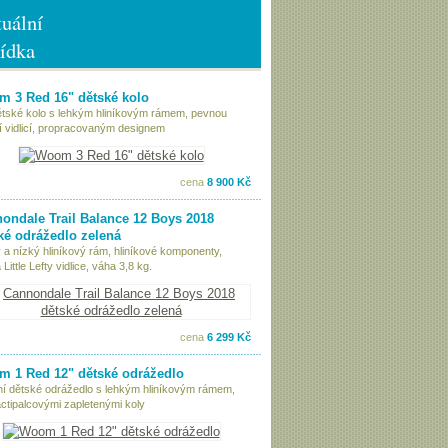
uální
ídka
 3 Red 16" dětské kolo
ětské kolo s lehkým hliníkovým rámem, pevnou
í vidlicí, propracovaným designem
cena
8 900 Kč
ondale Trail Balance 12 Boys 2018
ké odrážedlo zelená
 a nízký hliníkový rám, hliníkové komponenty,
Little Lefty vidlice, váha 3,8 kg.
cena
6 299 Kč
 1 Red 12" dětské odrážedlo
tní dětské odrážedlo s lehkým hliníkovým rámem,
ctipalcovými zapletenými koly