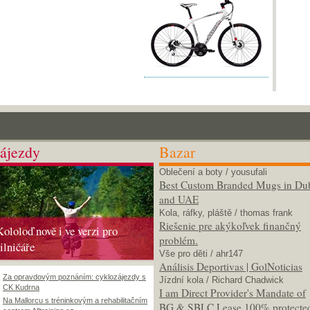
ájezdy
Bazar
Oblečení a boty
/ yousufali
Best Custom Branded Mugs in Du
and UAE
Kola, ráfky, pláště
/ thomas frank
Riešenie pre akýkoľvek finančný
Kololoď nově i ve verzi pro
problém.
silničáře
Vše pro děti
/ ahr147
Análisis Deportivas | GolNoticias
Za opravdovým poznáním: cyklozájezdy s
Jízdní kola
/ Richard Chadwick
CK Kudrna
I am Direct Provider's Mandate of
Na Mallorcu s tréninkovým a rehabilitačním
BG & SBLC Lease 100% protecte