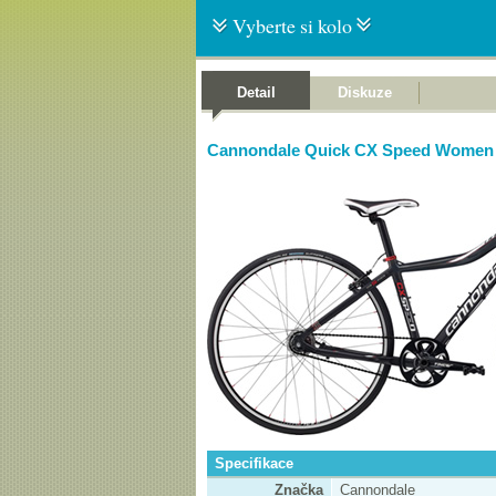
Vyberte si kolo
Detail
Diskuze
Cannondale Quick CX Speed Women
Specifikace
Značka
Cannondale