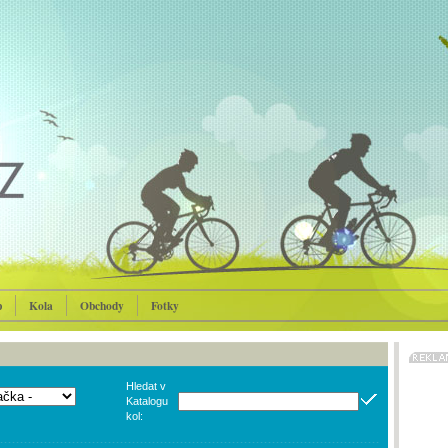
p
Kola
Obchody
Fotky
Hledat v
Katalogu
kol: