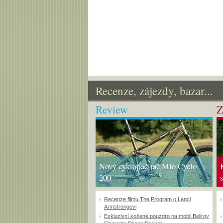
Recenze, zájezdy, bazar...
Review
Z
Nový cyklopočítač Mio Cyclo
200
Recenze filmu The Program o Lanci
Armstrongovi
Exkluzivní kožené pouzdro na mobil Bellroy