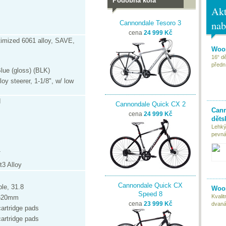
Podobná kola
Akt
nab
Cannondale Tesoro 3
cena
24 999 Kč
imized 6061 alloy, SAVE,
Woom
16“ d
předn
lue (gloss) (BLK)
oy steerer, 1-1/8", w/ low
d
Cannondale Quick CX 2
Cann
cena
24 999 Kč
děts
Lehký
pevná 
T
t3 Alloy
Cannondale Quick CX
le, 31.8
Woom
Speed 8
Kvali
 620mm
cena
23 999 Kč
dvaná
artridge pads
artridge pads