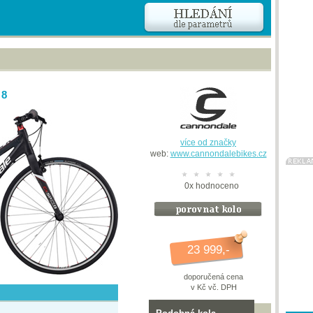
 8
více od značky
web:
www.cannondalebikes.cz
0
x
hodnoceno
23 999,-
doporučená cena
v Kč vč. DPH