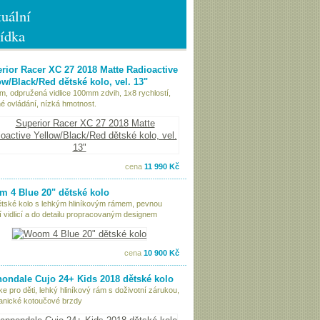
uální
ídka
rior Racer XC 27 2018 Matte Radioactive
ow/Black/Red dětské kolo, vel. 13"
ám, odpružená vidlice 100mm zdvih, 1x8 rychlostí,
é ovládání, nízká hmotnost.
cena
11 990 Kč
 4 Blue 20" dětské kolo
ětské kolo s lehkým hliníkovým rámem, pevnou
í vidlicí a do detailu propracovaným designem
cena
10 900 Kč
ondale Cujo 24+ Kids 2018 dětské kolo
ke pro děti, lehký hliníkový rám s doživotní zárukou,
nické kotoučové brzdy