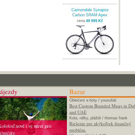
Cannondale Synapse
Carbon SRAM Apex
cena
49 999 Kč
ájezdy
Bazar
Oblečení a boty
/ yousufali
Best Custom Branded Mugs in Du
and UAE
Kola, ráfky, pláště
/ thomas frank
Riešenie pre akýkoľvek finančný
Kololoď nově i ve verzi pro
problém.
silničáře