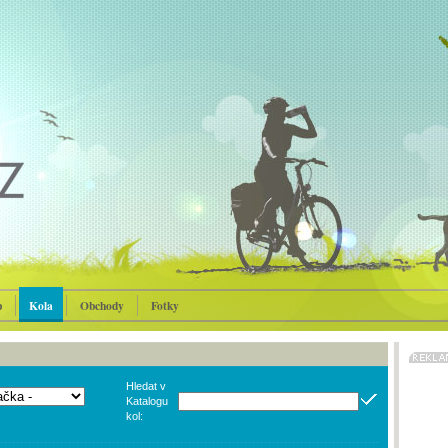
p
Kola
Obchody
Fotky
Hledat v
Katalogu
kol: