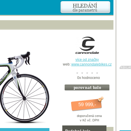
více od značky
web:
www.cannondalebikes.cz
0
x
hodnoceno
59 999,-
doporučená cena
v Kč vč. DPH