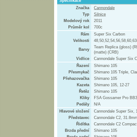
Specifikace
Značka
Cannondale
Typ
Silnice
Modelový rok
2011
Průměr kol
700c
Rám
Super Six Carbon
Velikosti
48,50,52,54,56,58,60,6
Team Replica (gloss) (
Barvy
(matte) (CRB)
Vidlice
Cannondale Super Six C
Řazení
Shimano 105
Přesmykač
Shimano 105 Triple, C
Přehazovačka
Shimano 105
Kazeta
Shimano 105, 12-27
Řetěz
Shimano 105
Kliky
FSA Gossamer Pro BB30
Pedály
N/A
Hlavové složení
Cannondale Super Six, 
Představec
Cannondale C2, 31.8m
Řidítka
Cannondale C2 Compac
Brzda přední
Shimano 105
Brzda zadní
Shimano 105