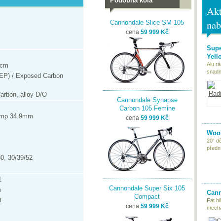
Podobná kola
Akt
nab
Cannondale Slice SM 105
cena
59 999 Kč
Supe
Yell
Alu r
3cm
snadn
REP) / Exposed Carbon
arbon, alloy D/O
Cannondale Synapse
Carbon 105 Femine
lamp 34.9mm
cena
59 999 Kč
Woom
20“ d
předn
, 30/39/52
1
Cannondale Super Six 105
m
Cann
Compact
t
Fat bi
cena
59 999 Kč
mecha