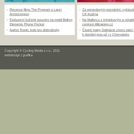
Recenze filmu The Program o Lanci
Za opravdovým poznáním: cyklozá
Armstrongovi
CK Kudrna
Exkluzivní kožené pouzdro na mobil Bellroy
Na Mallorcu s tréninkovým a rehabi
Elements Phone Pocket
centrem Alltraining.cz
Author Ronin: kolo pro dobrodruhy
České mapy Dalmácie znovu slaví
k dostání jsou už i v Chorvatsku
Copyright © Cycling Media s.r.o., 2011
webdesign
|
grafika