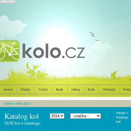
Domů
Články
Výlety
Rady
eShop
Kola
Obchody
Fotk
Domů
»
Kola 2014
Katalog kol
Hledat v
Katalogu
kol:
3135 kol v katalogu