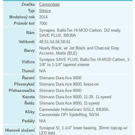
Značka
Cannondale
Typ
Silnice
Modelový rok
2014
Průměr kol
700c
Synapse, BallisTec Hi-MOD Carbon, Di2 ready,
Rám
SAVE PLUS, BB30A
Velikosti
48,51,54,56,58,61
Nearly Black, w/ Jet Black and Charcoal Gray
Barvy
Accents, Matte (BLE)
Synapse SAVE PLUS, BallisTec Hi-MOD Carbon, 1-
Vidlice
1/8" to 1-1/4" tapered steerer
Tlumič
N/A
Řazení
Shimano Dura Ace 9000
Přesmykač
Shimano Dura Ace 9000, braze-on
Přehazovačka
Shimano Dura Ace 9000
Kazeta
Shimano Dura Ace 9000, 11-28, 11-speed
Řetěz
Shimano Dura Ace 9000, 11-speed
Cannondale HollowGram SiSL2, BB30A,
Kliky
Cannondale OPI SpideRing, 50/34
Pedály
N/A
Synapse Si, 1-1/4" lower bearing, 30mm topcap w/
Hlavové složení
LED light