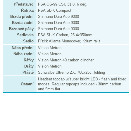
Představec
FSA OS-99 CSI, 31.8, 6 deg.
Řidítka
FSA SL-K Compact
Brzda přední
Shimano Dura Ace 9000
Brzda zadní
Shimano Dura Ace 9000
Brzdové páky
Shimano Dura Ace 9000
Sedlovka
FSA SL-K Carbon, 25.4x350mm
Sedlo
Fi'zi:k Aliante Monocover, K:ium rails
Nába přední
Vision Metron
Nába zadní
Vision Metron
Ráfky
Vision Metron 40 carbon clincher
Dráty
Vision Metron
Pláště
Schwalbe Ultremo ZX, 700x25c, folding
Headset topcap w/super bright LED - flash and fixed
Ostatní
modes. Regular topcaps included - 30mm carbon
and 5mm flat.