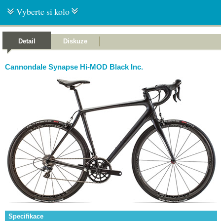
Vyberte si kolo
Detail
Diskuze
Cannondale Synapse Hi-MOD Black Inc.
Specifikace