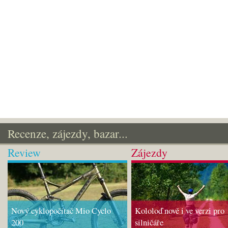
Recenze, zájezdy, bazar...
Review
Zájezdy
Nový cyklopočítač Mio Cyclo
Kololoď nově i ve verzi pro
200
silničáře