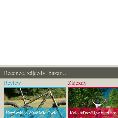
Recenze, zájezdy, bazar...
Review
Zájezdy
Nový cyklopočítač Mio Cyclo
Kololoď nově i ve verzi pro