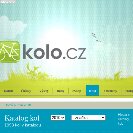
Domů
Články
Výlety
Rady
eShop
Kola
Obchody
Fotk
Domů
»
Kola 2010
Katalog kol
Hledat v
Katalogu
kol:
1993 kol v katalogu