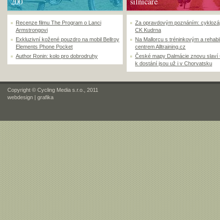
200
silničáře
Recenze filmu The Program o Lanci
Za opravdovým poznáním: cyklozá
Armstrongovi
CK Kudrna
Exkluzivní kožené pouzdro na mobil Bellroy
Na Mallorcu s tréninkovým a rehabi
Elements Phone Pocket
centrem Alltraining.cz
Author Ronin: kolo pro dobrodruhy
České mapy Dalmácie znovu slaví
k dostání jsou už i v Chorvatsku
Copyright © Cycling Media s.r.o., 2011
webdesign
|
grafika