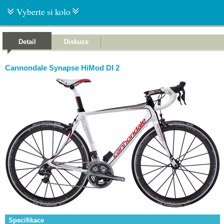
Vyberte si kolo
Detail
Diskuze
Cannondale Synapse HiMod DI 2
Specifikace