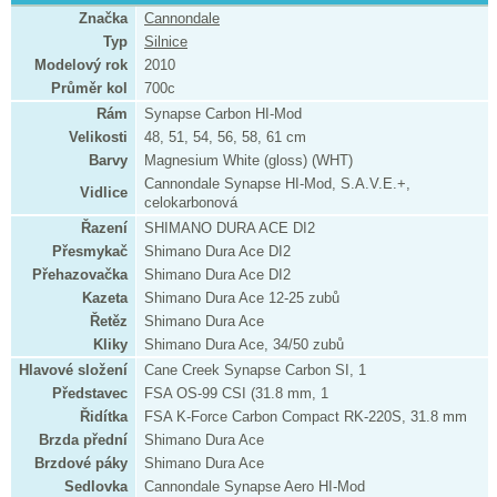
Značka
Cannondale
Typ
Silnice
Modelový rok
2010
Průměr kol
700c
Rám
Synapse Carbon HI-Mod
Velikosti
48, 51, 54, 56, 58, 61 cm
Barvy
Magnesium White (gloss) (WHT)
Cannondale Synapse HI-Mod, S.A.V.E.+,
Vidlice
celokarbonová
Řazení
SHIMANO DURA ACE DI2
Přesmykač
Shimano Dura Ace DI2
Přehazovačka
Shimano Dura Ace DI2
Kazeta
Shimano Dura Ace 12-25 zubů
Řetěz
Shimano Dura Ace
Kliky
Shimano Dura Ace, 34/50 zubů
Hlavové složení
Cane Creek Synapse Carbon SI, 1
Představec
FSA OS-99 CSI (31.8 mm, 1
Řidítka
FSA K-Force Carbon Compact RK-220S, 31.8 mm
Brzda přední
Shimano Dura Ace
Brzdové páky
Shimano Dura Ace
Sedlovka
Cannondale Synapse Aero HI-Mod