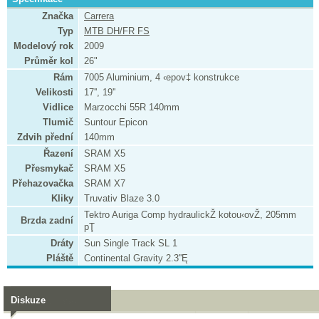
Značka
Carrera
Typ
MTB DH/FR FS
Modelový rok
2009
Průměr kol
26"
Rám
7005 Aluminium, 4 ‹epov‡ konstrukce
Velikosti
17'', 19''
Vidlice
Marzocchi 55R 140mm
Tlumič
Suntour Epicon
Zdvih přední
140mm
Řazení
SRAM X5
Přesmykač
SRAM X5
Přehazovačka
SRAM X7
Kliky
Truvativ Blaze 3.0
Tektro Auriga Comp hydraulickŽ kotou‹ovŽ, 205mm
Brzda zadní
pŢ
Dráty
Sun Single Track SL 1
Pláště
Continental Gravity 2.3''Ę
Diskuze