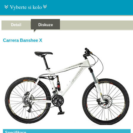
Vyberte si kolo
Detail
Diskuze
Carrera Banshee X
Specifikace