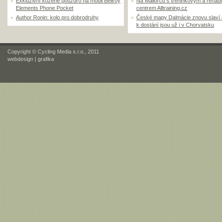
Exkluzivní kožené pouzdro na mobil Bellroy
Na Mallorcu s tréninkovým a rehabi
Elements Phone Pocket
centrem Alltraining.cz
Author Ronin: kolo pro dobrodruhy
České mapy Dalmácie znovu slaví
k dostání jsou už i v Chorvatsku
Copyright © Cycling Media s.r.o., 2011
webdesign
|
grafika