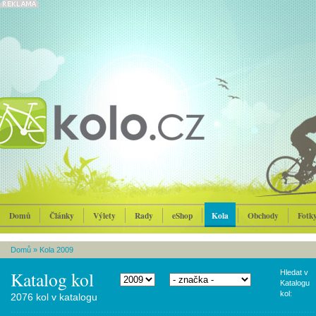
Domů
Články
Výlety
Rady
eShop
Kola
Obchody
Fotk
Domů
»
Kola 2009
Katalog kol
Hledat v
Katalogu
kol:
2076 kol v katalogu