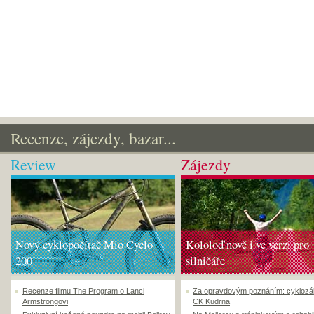
Recenze, zájezdy, bazar...
Review
Zájezdy
Nový cyklopočítač Mio Cyclo
Kololoď nově i ve verzi pro
200
silničáře
Recenze filmu The Program o Lanci
Za opravdovým poznáním: cyklozá
Armstrongovi
CK Kudrna