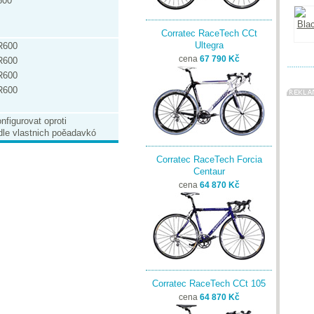
800
Corratec RaceTech CCt
Ultegra
R600
cena
67 790 Kč
R600
R600
R600
nfigurovat oproti
dle vlastnich poěadavkó
Corratec RaceTech Forcia
Centaur
cena
64 870 Kč
Corratec RaceTech CCt 105
cena
64 870 Kč