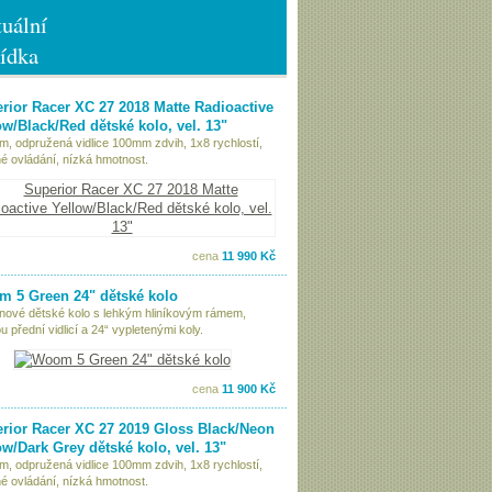
uální
ídka
rior Racer XC 27 2018 Matte Radioactive
ow/Black/Red dětské kolo, vel. 13"
ám, odpružená vidlice 100mm zdvih, 1x8 rychlostí,
é ovládání, nízká hmotnost.
cena
11 990 Kč
 5 Green 24" dětské kolo
nové dětské kolo s lehkým hliníkovým rámem,
 přední vidlicí a 24“ vypletenými koly.
cena
11 900 Kč
rior Racer XC 27 2019 Gloss Black/Neon
ow/Dark Grey dětské kolo, vel. 13"
ám, odpružená vidlice 100mm zdvih, 1x8 rychlostí,
é ovládání, nízká hmotnost.