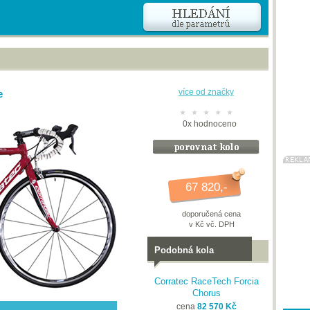
e
více od značky
0
x
hodnoceno
67 820,-
doporučená cena
v Kč vč. DPH
Podobná kola
Corratec RaceTech Forcia
Chorus
cena
82 570 Kč