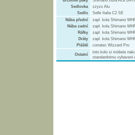
Brzdové páky
Shimano Dura Ace BR7
Sedlovka
zzyzx Alu
Sedlo
Selle Italia C2 SE
Nába přední
zapl. kola Shimano WH
Nába zadní
zapl. kola Shimano WH
Ráfky
zapl. kola Shimano WH
Dráty
zapl. kola Shimano WH
Pláště
corratec Wizzard Pro
toto kolo si móěete nako
Ostatní
standardnimu vybaveni 