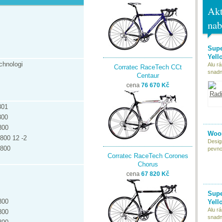
Akt
nab
Supe
Yell
chnologi
Alu r
Corratec RaceTech CCt
snadn
Centaur
cena
76 670 Kč
801
800
800
Woom
800 12 -2
Desig
7800
pevnou
Corratec RaceTech Corones
Chorus
cena
67 820 Kč
Supe
800
Yell
Alu r
800
snadn