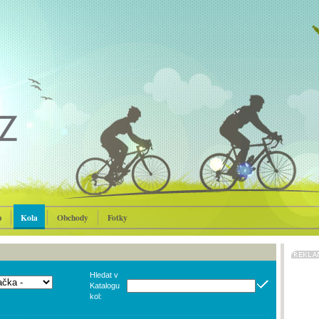
p
Kola
Obchody
Fotky
Hledat v
Katalogu
kol: