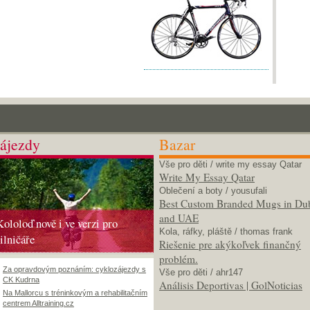
ájezdy
Bazar
Vše pro děti
/ write my essay Qatar
Write My Essay Qatar
Oblečení a boty
/ yousufali
Best Custom Branded Mugs in Du
and UAE
Kololoď nově i ve verzi pro
Kola, ráfky, pláště
/ thomas frank
silničáře
Riešenie pre akýkoľvek finančný
problém.
Za opravdovým poznáním: cyklozájezdy s
Vše pro děti
/ ahr147
CK Kudrna
Análisis Deportivas | GolNoticias
Na Mallorcu s tréninkovým a rehabilitačním
centrem Alltraining.cz