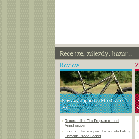
Recenze, zájezdy, bazar...
Review
Z
Nový cyklopočítač Mio Cyclo
200
Recenze filmu The Program o Lanci
Armstrongovi
Exkluzivní kožené pouzdro na mobil Bellroy
Elements Phone Pocket