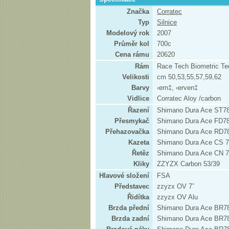
Značka
Corratec
Typ
Silnice
Modelový rok
2007
Průměr kol
700c
Cena rámu
20620
Rám
Race Tech Biometric Te
Velikosti
cm 50,53,55,57,59,62
Barvy
‹ern‡, ‹erven‡
Vidlice
Corratec Aloy /carbon
Řazení
Shimano Dura Ace ST7
Přesmykač
Shimano Dura Ace FD7
Přehazovačka
Shimano Dura Ace RD7
Kazeta
Shimano Dura Ace CS 7
Řetěz
Shimano Dura Ace CN 
Kliky
ZZYZX Carbon 53/39
Hlavové složení
FSA
Představec
zzyzx OV 7ˇ
Řidítka
zzyzx OV Alu
Brzda přední
Shimano Dura Ace BR7
Brzda zadní
Shimano Dura Ace BR7