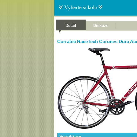
Vyberte si kolo
Detail
Diskuze
Corratec RaceTech Corones Dura Ac
Specifikace