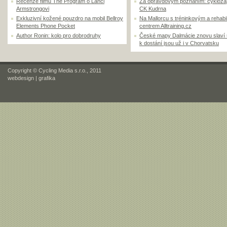
Recenze filmu The Program o Lanci
Za opravdovým poznáním: cyklozá
Armstrongovi
CK Kudrna
Exkluzivní kožené pouzdro na mobil Bellroy
Na Mallorcu s tréninkovým a rehabi
Elements Phone Pocket
centrem Alltraining.cz
Author Ronin: kolo pro dobrodruhy
České mapy Dalmácie znovu slaví
k dostání jsou už i v Chorvatsku
Copyright © Cycling Media s.r.o., 2011
webdesign
|
grafika