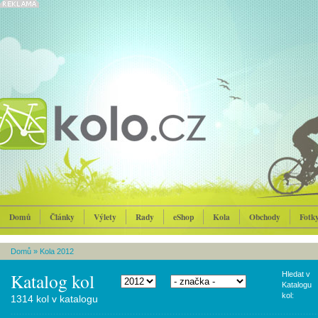
Domů
Články
Výlety
Rady
eShop
Kola
Obchody
Fotk
Domů
»
Kola 2012
Katalog kol
Hledat v
Katalogu
kol:
1314 kol v katalogu