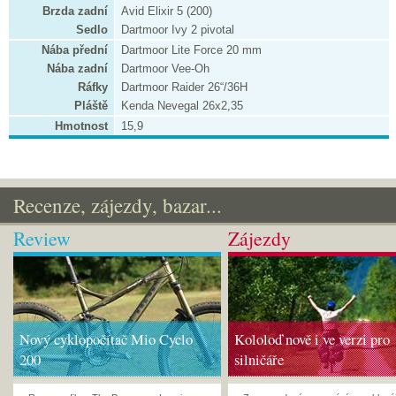
Brzda zadní
Avid Elixir 5 (200)
Sedlo
Dartmoor Ivy 2 pivotal
Nába přední
Dartmoor Lite Force 20 mm
Nába zadní
Dartmoor Vee-Oh
Ráfky
Dartmoor Raider 26“/36H
Pláště
Kenda Nevegal 26x2,35
Hmotnost
15,9
Recenze, zájezdy, bazar...
Review
Zájezdy
Nový cyklopočítač Mio Cyclo
Kololoď nově i ve verzi pro
200
silničáře