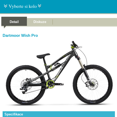
Vyberte si kolo
Detail
Diskuze
Dartmoor Wish Pro
Specifikace