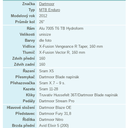
Značka
Dartmoor
Typ
MTB Enduro
Modelový rok
2012
Průměr kol
26"
Rám
Alu 7005 T6 TB Hydroform
Velikosti
unisize
Barvy
dle foto
Vidlice
X-Fusion Vengeance R Taper, 160 mm
Tlumič
X-Fusion Vector R, 160 mm
Zdvih přední
160
Zdvih zadní
160
Řazení
Sram X5
Přesmykač
Dartmoor Blade napínák
Přehazovačka
Sram X.7 – 9 s.
Kazeta
Sram 11-28
Kliky
Truvativ Hussefelt 36T/Dartmoor Blade napínák
Pedály
Dartmoor Stream Pro
Hlavové složení
Dartmoor Blaze OE
Představec
Dartmoor Fury 31,8
Řidítka
Dartmoor Nitro
Brzda přední
Avid Elixir 5 (200)