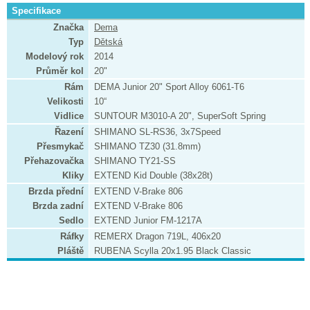
Specifikace
Značka
Dema
Typ
Dětská
Modelový rok
2014
Průměr kol
20"
Rám
DEMA Junior 20" Sport Alloy 6061-T6
Velikosti
10“
Vidlice
SUNTOUR M3010-A 20", SuperSoft Spring
Řazení
SHIMANO SL-RS36, 3x7Speed
Přesmykač
SHIMANO TZ30 (31.8mm)
Přehazovačka
SHIMANO TY21-SS
Kliky
EXTEND Kid Double (38x28t)
Brzda přední
EXTEND V-Brake 806
Brzda zadní
EXTEND V-Brake 806
Sedlo
EXTEND Junior FM-1217A
Ráfky
REMERX Dragon 719L, 406x20
Pláště
RUBENA Scylla 20x1.95 Black Classic