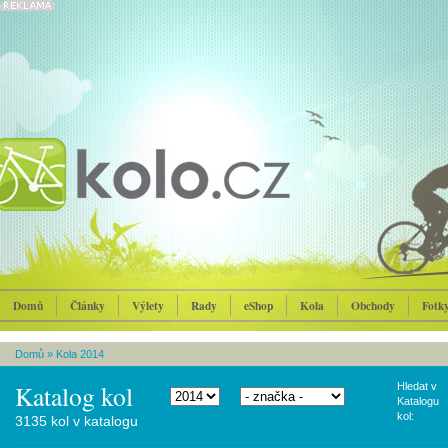
Domů
Články
Výlety
Rady
eShop
Kola
Obchody
Fotk
Domů
»
Kola 2014
Katalog kol
Hledat v
Katalogu
kol:
3135 kol v katalogu