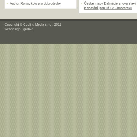
Author Ronin: kolo pro dobrodruhy
České mapy Dalmácie znovu slaví
k dostání jsou už i v Chorvatsku
Copyright © Cycling Media s.r.o., 2011
webdesign
|
grafika