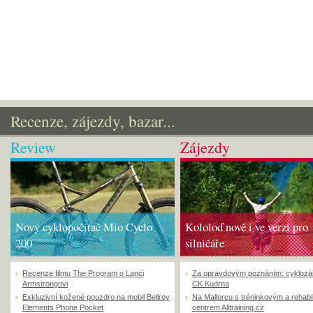
Recenze, zájezdy, bazar...
Review
Zájezdy
Nový cyklopočítač Mio Cyclo
Kololoď nově i ve verzi pro
200
silničáře
Recenze filmu The Program o Lanci
Za opravdovým poznáním: cyklozá
Armstrongovi
CK Kudrna
Exkluzivní kožené pouzdro na mobil Bellroy
Na Mallorcu s tréninkovým a rehabi
Elements Phone Pocket
centrem Alltraining.cz