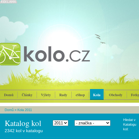
Domů
Články
Výlety
Rady
eShop
Kola
Obchody
Fotk
Domů
»
Kola 2011
Katalog kol
Hledat v
Katalogu
kol:
2342 kol v katalogu