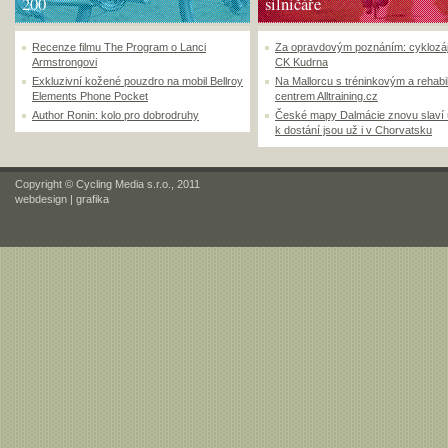
200
silničáře
Recenze filmu The Program o Lanci
Za opravdovým poznáním: cyklozá
Armstrongovi
CK Kudrna
Exkluzivní kožené pouzdro na mobil Bellroy
Na Mallorcu s tréninkovým a rehabi
Elements Phone Pocket
centrem Alltraining.cz
Author Ronin: kolo pro dobrodruhy
České mapy Dalmácie znovu slaví
k dostání jsou už i v Chorvatsku
Copyright © Cycling Media s.r.o., 2011
webdesign
|
grafika