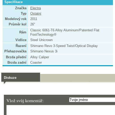
Specifikace
Značka
Electra
Typ
Ostatní
Modelový rok
2011
Průměr kol
26"
Classic 6061-T6 Alloy Aluminum/Patented Flat
Rám
FootTechnology®
Vidlice
Steel Unicrown
Řazení
Shimano Revo 3-Speed Twist/Optical Display
Přehazovačka
Shimano Nexus 3i
Brzda přední
Alloy Caliper
Brzda zadní
Coaster
Diskuze
Vlož svůj komentář: