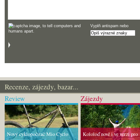
Vyplň antispam nebo
Recenze, zájezdy, bazar...
Review
Zájezdy
Nový cyklopočítač Mio Cyclo
Kololoď nově i ve verzi pro