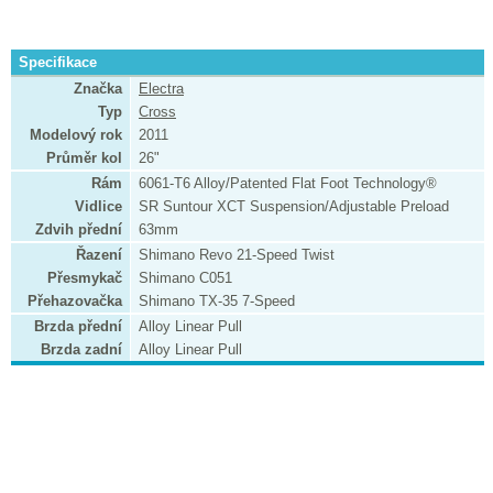
Specifikace
Značka
Electra
Typ
Cross
Modelový rok
2011
Průměr kol
26"
Rám
6061-T6 Alloy/Patented Flat Foot Technology®
Vidlice
SR Suntour XCT Suspension/Adjustable Preload
Zdvih přední
63mm
Řazení
Shimano Revo 21-Speed Twist
Přesmykač
Shimano C051
Přehazovačka
Shimano TX-35 7-Speed
Brzda přední
Alloy Linear Pull
Brzda zadní
Alloy Linear Pull