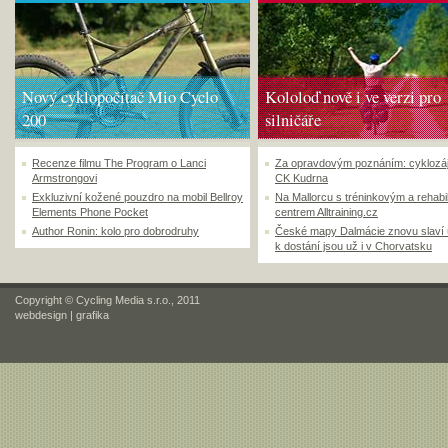
Nový cyklopočítač Mio Cyclo
Kololoď nově i ve verzi pro
200
silničáře
Recenze filmu The Program o Lanci
Za opravdovým poznáním: cyklozá
Armstrongovi
CK Kudrna
Exkluzivní kožené pouzdro na mobil Bellroy
Na Mallorcu s tréninkovým a rehabi
Elements Phone Pocket
centrem Alltraining.cz
Author Ronin: kolo pro dobrodruhy
České mapy Dalmácie znovu slaví
k dostání jsou už i v Chorvatsku
Copyright © Cycling Media s.r.o., 2011
webdesign
|
grafika