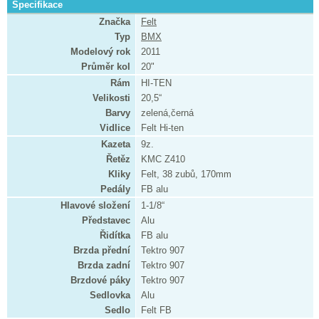
Specifikace
Značka
Felt
Typ
BMX
Modelový rok
2011
Průměr kol
20"
Rám
HI-TEN
Velikosti
20,5“
Barvy
zelená,černá
Vidlice
Felt Hi-ten
Kazeta
9z.
Řetěz
KMC Z410
Kliky
Felt, 38 zubů, 170mm
Pedály
FB alu
Hlavové složení
1-1/8“
Představec
Alu
Řidítka
FB alu
Brzda přední
Tektro 907
Brzda zadní
Tektro 907
Brzdové páky
Tektro 907
Sedlovka
Alu
Sedlo
Felt FB