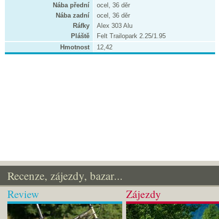
Nába přední
ocel, 36 děr
Nába zadní
ocel, 36 děr
Ráfky
Alex 303 Alu
Pláště
Felt Trailopark 2.25/1.95
Hmotnost
12,42
Recenze, zájezdy, bazar...
Review
Zájezdy