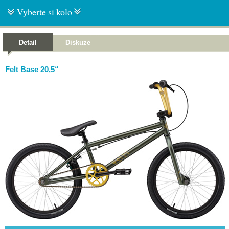
Vyberte si kolo
Detail
Diskuze
Felt Base 20,5“