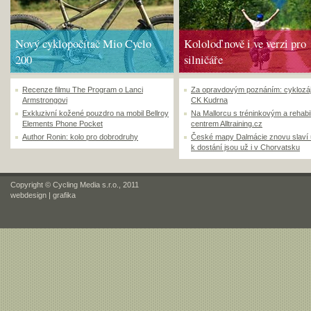
Nový cyklopočítač Mio Cyclo
Kololoď nově i ve verzi pro
200
silničáře
Recenze filmu The Program o Lanci
Za opravdovým poznáním: cyklozá
Armstrongovi
CK Kudrna
Exkluzivní kožené pouzdro na mobil Bellroy
Na Mallorcu s tréninkovým a rehabi
Elements Phone Pocket
centrem Alltraining.cz
Author Ronin: kolo pro dobrodruhy
České mapy Dalmácie znovu slaví
k dostání jsou už i v Chorvatsku
Copyright © Cycling Media s.r.o., 2011
webdesign
|
grafika