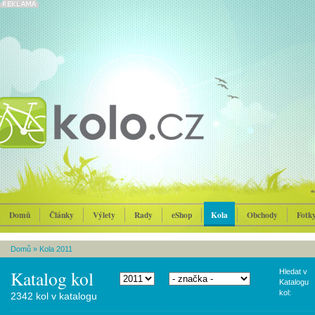
Domů
Články
Výlety
Rady
eShop
Kola
Obchody
Fotk
Domů
»
Kola 2011
Katalog kol
Hledat v
Katalogu
kol:
2342 kol v katalogu