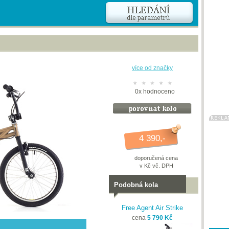
více od značky
0
x
hodnoceno
4 390,-
doporučená cena
v Kč vč. DPH
Podobná kola
Free Agent Air Strike
cena
5 790 Kč