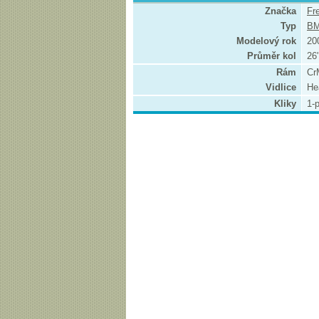
Značka
Fr
Typ
B
Modelový rok
20
Průměr kol
26
Rám
Cr
Vidlice
He
Kliky
1-