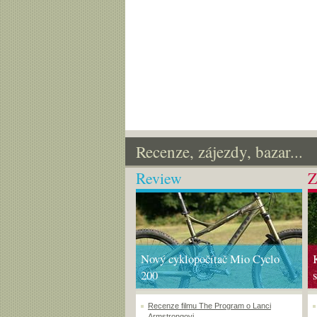
Recenze, zájezdy, bazar...
Review
Z
Nový cyklopočítač Mio Cyclo
200
Recenze filmu The Program o Lanci
Armstrongovi