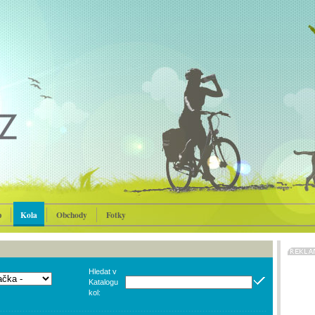
p
Kola
Obchody
Fotky
Hledat v
Katalogu
kol: