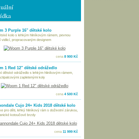
uální
ídka
 3 Purple 16" dětské kolo
ětské kolo s lehkým hliníkovým rámem, pevnou
í vidlicí, propracovaným designem
cena
8 900 Kč
 1 Red 12" dětské odrážedlo
tní dětské odrážedlo s lehkým hliníkovým rámem,
ctipalcovými zapletenými koly
cena
4 500 Kč
ondale Cujo 24+ Kids 2018 dětské kolo
ke pro děti, lehký hliníkový rám s doživotní zárukou,
nické kotoučové brzdy
cena
11 999 Kč