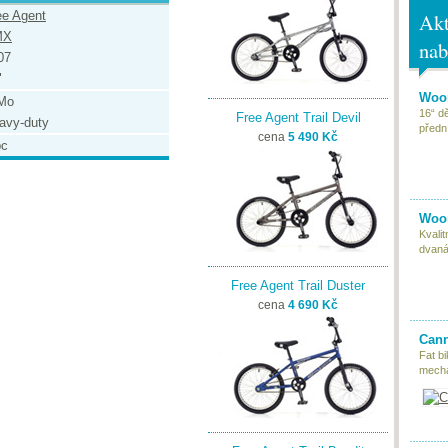
ee Agent
Akt
MX
nab
07
"
Woom
Mo
16“ d
Free Agent Trail Devil
avy-duty
předn
cena
5 490 Kč
pc
Woom
Kvali
dvaná
Free Agent Trail Duster
cena
4 690 Kč
Cann
Fat bi
mecha