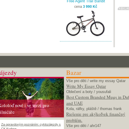
Free Agent Trail Bandit
cena
3 990 Kč
ájezdy
Bazar
Vše pro děti
/ write my essay Qatar
Write My Essay Qatar
Oblečení a boty
/ yousufali
Best Custom Branded Mugs in Du
and UAE
Kololoď nově i ve verzi pro
Kola, ráfky, pláště
/ thomas frank
silničáře
Riešenie pre akýkoľvek finančný
problém.
Za opravdovým poznáním: cyklozájezdy s
Vše pro děti
/ ahr147
CK Kudrna