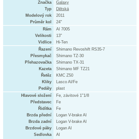
Značka
Galaxy
Typ
Dětská
Modelový rok
2011
Průměr kol
24"
Rám
Al 7005
Velikosti
13"
Vidlice
Hi-Ten
Řazení
Shimano Revoshift RS35-7
Přesmykač
Shimano TZ-30
Přehazovačka
Shimano TX-31
Kazeta
Shimano MF TZ21
Řetěz
KMC Z50
Kliky
Lasco Al/Fe
Pedály
plast
Hlavové složení
Fe, závitové 1"1/8
Představec
Fe
Řidítka
Fe
Brzda přední
Logan V-brake Al
Brzda zadní
Logan V-brake Al
Brzdové páky
Logan Al
Sedlovka
Al