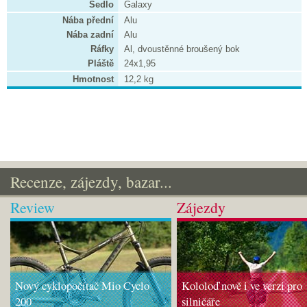
Sedlo
Galaxy
Nába přední
Alu
Nába zadní
Alu
Ráfky
Al, dvoustěnné broušený bok
Pláště
24x1,95
Hmotnost
12,2 kg
Recenze, zájezdy, bazar...
Review
Zájezdy
Nový cyklopočítač Mio Cyclo
Kololoď nově i ve verzi pro
200
silničáře