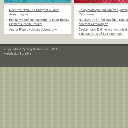
Recenze filmu The Program o Lanci
Za opravdovým poznáním: cyklozá
Armstrongovi
CK Kudrna
Exkluzivní kožené pouzdro na mobil Bellroy
Na Mallorcu s tréninkovým a rehabi
Elements Phone Pocket
centrem Alltraining.cz
Author Ronin: kolo pro dobrodruhy
České mapy Dalmácie znovu slaví
k dostání jsou už i v Chorvatsku
Copyright © Cycling Media s.r.o., 2011
webdesign
|
grafika