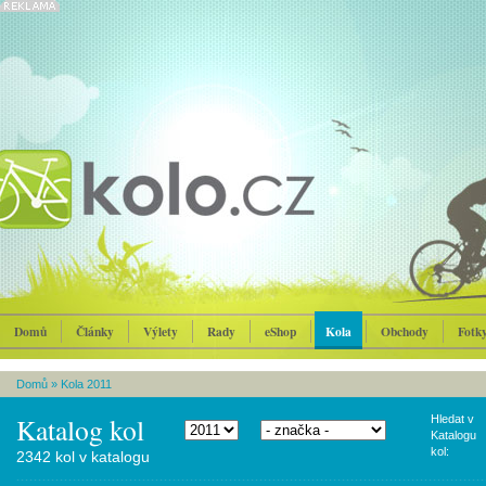
Domů
Články
Výlety
Rady
eShop
Kola
Obchody
Fotk
Domů
»
Kola 2011
Katalog kol
Hledat v
Katalogu
kol:
2342 kol v katalogu