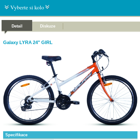
Vyberte si kolo
Detail
Diskuze
Galaxy LYRA 24" GIRL
Specifikace