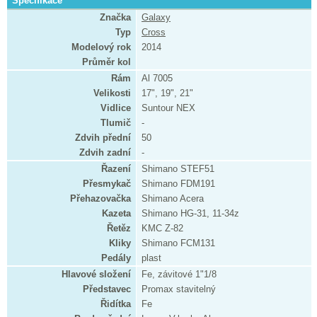
Specifikace
Značka
Galaxy
Typ
Cross
Modelový rok
2014
Průměr kol
Rám
Al 7005
Velikosti
17", 19", 21"
Vidlice
Suntour NEX
Tlumič
-
Zdvih přední
50
Zdvih zadní
-
Řazení
Shimano STEF51
Přesmykač
Shimano FDM191
Přehazovačka
Shimano Acera
Kazeta
Shimano HG-31, 11-34z
Řetěz
KMC Z-82
Kliky
Shimano FCM131
Pedály
plast
Hlavové složení
Fe, závitové 1"1/8
Představec
Promax stavitelný
Řidítka
Fe