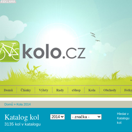
Domů
Články
Výlety
Rady
eShop
Kola
Obchody
Fotk
Domů
»
Kola 2014
Katalog kol
Hledat v
Katalogu
kol:
3135 kol v katalogu