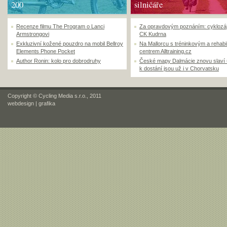
200
silničáře
Recenze filmu The Program o Lanci
Za opravdovým poznáním: cyklozá
Armstrongovi
CK Kudrna
Exkluzivní kožené pouzdro na mobil Bellroy
Na Mallorcu s tréninkovým a rehabi
Elements Phone Pocket
centrem Alltraining.cz
Author Ronin: kolo pro dobrodruhy
České mapy Dalmácie znovu slaví
k dostání jsou už i v Chorvatsku
Copyright © Cycling Media s.r.o., 2011
webdesign
|
grafika