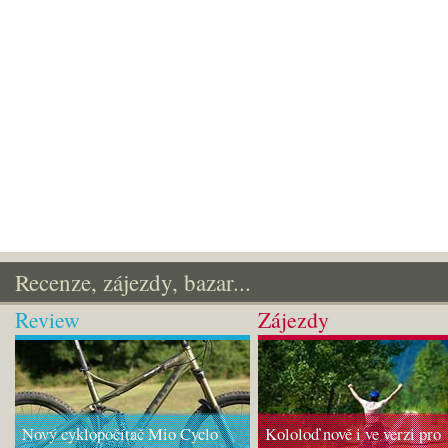
Recenze, zájezdy, bazar...
Review
Zájezdy
Nový cyklopočítač Mio Cyclo
Kololoď nově i ve verzi pro