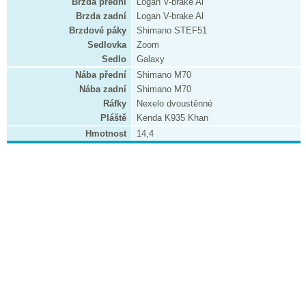
Brzda přední
Logan V-brake Al
Brzda zadní
Logan V-brake Al
Brzdové páky
Shimano STEF51
Sedlovka
Zoom
Sedlo
Galaxy
Nába přední
Shimano M70
Nába zadní
Shimano M70
Ráfky
Nexelo dvoustěnné
Pláště
Kenda K935 Khan
Hmotnost
14,4