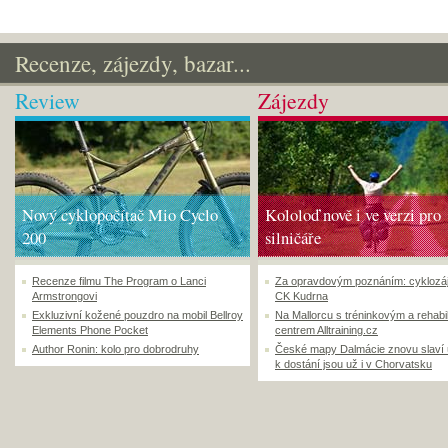
Recenze, zájezdy, bazar...
Review
Zájezdy
Nový cyklopočítač Mio Cyclo
Kololoď nově i ve verzi pro
200
silničáře
Recenze filmu The Program o Lanci
Za opravdovým poznáním: cyklozá
Armstrongovi
CK Kudrna
Exkluzivní kožené pouzdro na mobil Bellroy
Na Mallorcu s tréninkovým a rehabi
Elements Phone Pocket
centrem Alltraining.cz
Author Ronin: kolo pro dobrodruhy
České mapy Dalmácie znovu slaví
k dostání jsou už i v Chorvatsku