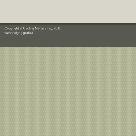
Copyright © Cycling Media s.r.o., 2011
webdesign
|
grafika