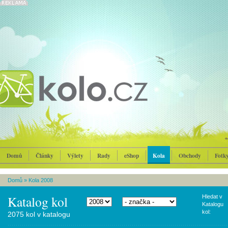
Domů
Články
Výlety
Rady
eShop
Kola
Obchody
Fotk
Domů
»
Kola 2008
Katalog kol
Hledat v
Katalogu
kol:
2075 kol v katalogu