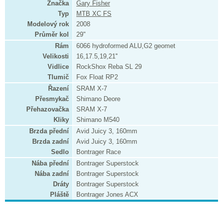
Značka
Gary Fisher
Typ
MTB XC FS
Modelový rok
2008
Průměr kol
29"
Rám
6066 hydroformed ALU,G2 geomet
Velikosti
16,17.5,19,21''
Vidlice
RockShox Reba SL 29
Tlumič
Fox Float RP2
Řazení
SRAM X-7
Přesmykač
Shimano Deore
Přehazovačka
SRAM X-7
Kliky
Shimano M540
Brzda přední
Avid Juicy 3, 160mm
Brzda zadní
Avid Juicy 3, 160mm
Sedlo
Bontrager Race
Nába přední
Bontrager Superstock
Nába zadní
Bontrager Superstock
Dráty
Bontrager Superstock
Pláště
Bontrager Jones ACX