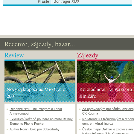
Pláště
Bontrager XDX
Recenze, zájezdy, bazar...
Review
Zájezdy
Nový cyklopočítač Mio Cyclo
Kololoď nově i ve verzi pro
200
silničáře
Recenze filmu The Program o Lanci
Za opravdovým poznáním: cyklozá
Armstrongovi
CK Kudrna
Exkluzivní kožené pouzdro na mobil Bellroy
Na Mallorcu s tréninkovým a rehabi
Elements Phone Pocket
centrem Alltraining.cz
Author Ronin: kolo pro dobrodruhy
České mapy Dalmácie znovu slaví
k dostání jsou už i v Chorvatsku