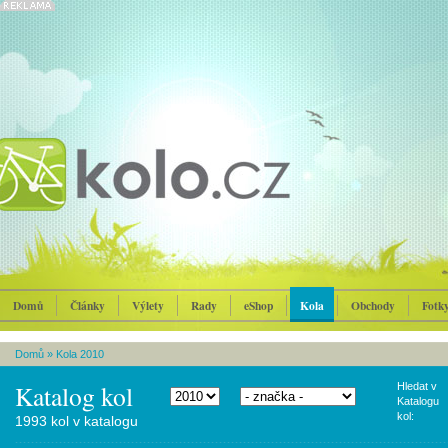
Domů
Články
Výlety
Rady
eShop
Kola
Obchody
Fotk
Domů
»
Kola 2010
Katalog kol
Hledat v
Katalogu
kol:
1993 kol v katalogu