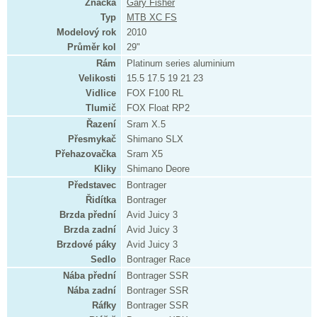
Značka
Gary Fisher
Typ
MTB XC FS
Modelový rok
2010
Průměr kol
29"
Rám
Platinum series aluminium
Velikosti
15.5 17.5 19 21 23
Vidlice
FOX F100 RL
Tlumič
FOX Float RP2
Řazení
Sram X.5
Přesmykač
Shimano SLX
Přehazovačka
Sram X5
Kliky
Shimano Deore
Představec
Bontrager
Řidítka
Bontrager
Brzda přední
Avid Juicy 3
Brzda zadní
Avid Juicy 3
Brzdové páky
Avid Juicy 3
Sedlo
Bontrager Race
Nába přední
Bontrager SSR
Nába zadní
Bontrager SSR
Ráfky
Bontrager SSR