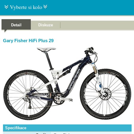
Vyberte si kolo
Detail
Diskuze
Gary Fisher HiFi Plus 29
Specifikace