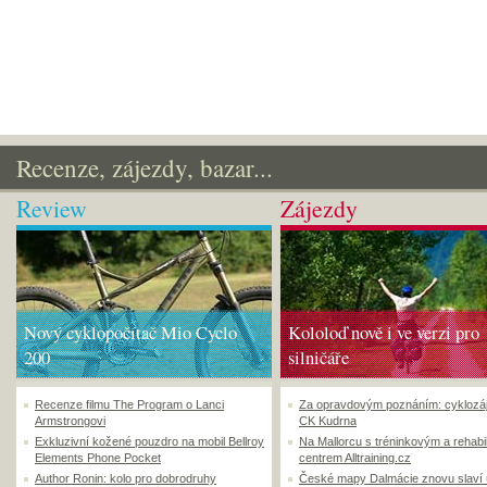
Recenze, zájezdy, bazar...
Review
Zájezdy
Nový cyklopočítač Mio Cyclo
Kololoď nově i ve verzi pro
200
silničáře
Recenze filmu The Program o Lanci
Za opravdovým poznáním: cyklozá
Armstrongovi
CK Kudrna
Exkluzivní kožené pouzdro na mobil Bellroy
Na Mallorcu s tréninkovým a rehabi
Elements Phone Pocket
centrem Alltraining.cz
Author Ronin: kolo pro dobrodruhy
České mapy Dalmácie znovu slaví