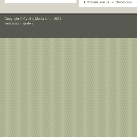
k dostání jsou už i v Chorvatsku
Copyright © Cycling Media s.r.o., 2011
webdesign
|
grafika