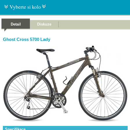
Vyberte si kolo
Detail
Diskuze
Ghost Cross 5700 Lady
Specifikace