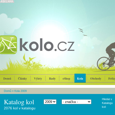
Domů
Články
Výlety
Rady
eShop
Kola
Obchody
Fotk
Domů
»
Kola 2009
Katalog kol
Hledat v
Katalogu
kol:
2076 kol v katalogu