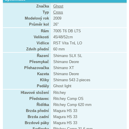
Značka
Ghost
Typ
Cross
Modelový rok
2009
Průměr kol
26"
Rám
7005 T6 DB LTS
Velikosti
45/48/52cm
Vidlice
RST Vita TnL LO
Zdvih přední
60 mm
Řazení
Shimano SLX SL
Přesmykač
Shimano Deore
Přehazovačka
Shimano XT
Kazeta
Shimano Deore
Kliky
Shimano 543 2-pieces
Pedály
Ghost light
Hlavové složení
Ritchey
Představec
Ritchey Comp OS
Řidítka
Ritchey Comp 620 mm
Brzda přední
Magura HS 33
Brzda zadní
Magura HS 33
Brzdové páky
Magura HS 33
Sedlovka
Ritchey Comp 31.6 mm