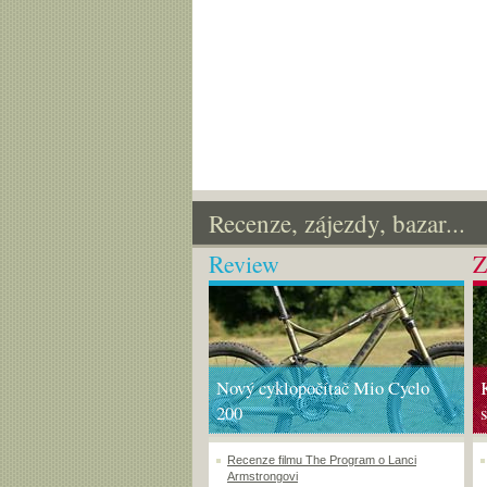
Recenze, zájezdy, bazar...
Review
Z
Nový cyklopočítač Mio Cyclo
200
Recenze filmu The Program o Lanci
Armstrongovi