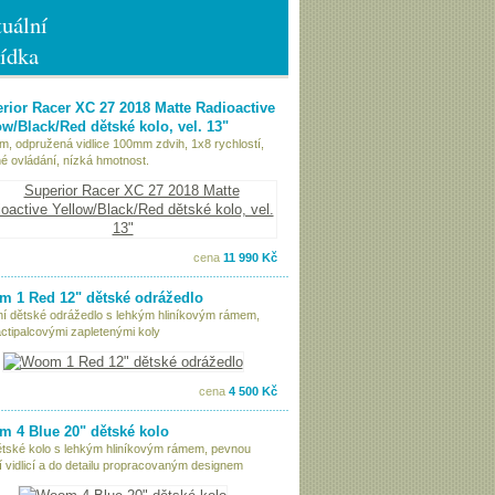
uální
ídka
rior Racer XC 27 2018 Matte Radioactive
ow/Black/Red dětské kolo, vel. 13"
ám, odpružená vidlice 100mm zdvih, 1x8 rychlostí,
é ovládání, nízká hmotnost.
cena
11 990 Kč
 1 Red 12" dětské odrážedlo
tní dětské odrážedlo s lehkým hliníkovým rámem,
ctipalcovými zapletenými koly
cena
4 500 Kč
 4 Blue 20" dětské kolo
ětské kolo s lehkým hliníkovým rámem, pevnou
í vidlicí a do detailu propracovaným designem