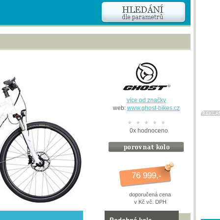
více od značky
web:
www.ghost-bikes.cz
0
x
hodnoceno
76 999,-
doporučená cena
v Kč vč. DPH