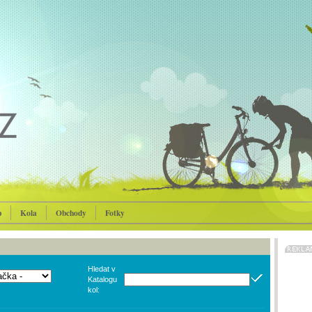
p
Kola
Obchody
Fotky
Hledat v
Katalogu
kol: