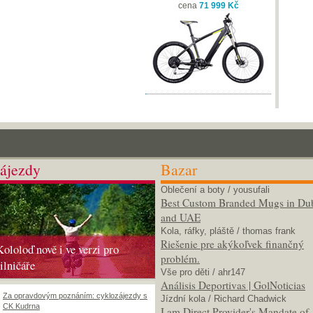
cena
71 999 Kč
ájezdy
Bazar
Oblečení a boty
/ yousufali
Best Custom Branded Mugs in Du
and UAE
Kola, ráfky, pláště
/ thomas frank
Riešenie pre akýkoľvek finančný
Kololoď nově i ve verzi pro
problém.
silničáře
Vše pro děti
/ ahr147
Análisis Deportivas | GolNoticias
Za opravdovým poznáním: cyklozájezdy s
Jízdní kola
/ Richard Chadwick
CK Kudrna
I am Direct Provider's Mandate of