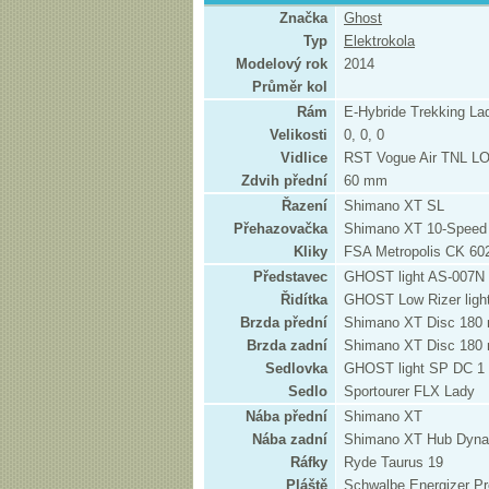
Značka
Ghost
Typ
Elektrokola
Modelový rok
2014
Průměr kol
Rám
E-Hybride Trekking La
Velikosti
0, 0, 0
Vidlice
RST Vogue Air TNL L
Zdvih přední
60 mm
Řazení
Shimano XT SL
Přehazovačka
Shimano XT 10-Speed
Kliky
FSA Metropolis CK 602
Představec
GHOST light AS-007N
Řidítka
GHOST Low Rizer lig
Brzda přední
Shimano XT Disc 18
Brzda zadní
Shimano XT Disc 18
Sedlovka
GHOST light SP DC 1
Sedlo
Sportourer FLX Lady
Nába přední
Shimano XT
Nába zadní
Shimano XT Hub Dyn
Ráfky
Ryde Taurus 19
Pláště
Schwalbe Energizer Pr