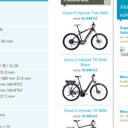
Podobná kola
Akt
nab
Ghost E-Hybride Trail 9000
cena
91 999 Kč
Supe
dy
Yell
Alu r
O 60 mm
snadn
Ghost E-Hybride TR 9000
Wave
 38 / 11-36
cena
76 999 Kč
 31.8 mm
Woom
ht 680 mm 31.8 mm
Kvali
0 mm SM-RT67
dvaná
0 mm SM-RT67
 27.2 mm
Ghost E-Hybride TR 9000
Woom
amo
20“ d
cena
76 999 Kč
předn
o 1.75