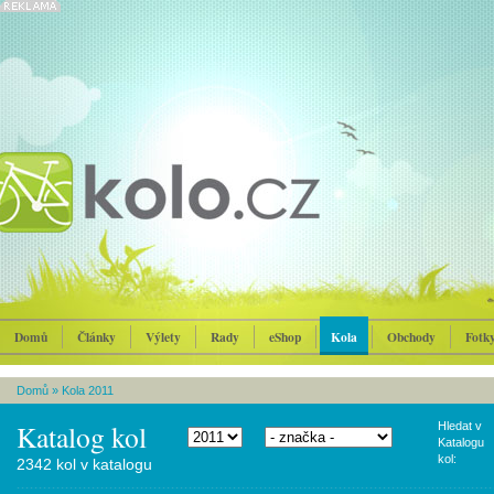
Domů
Články
Výlety
Rady
eShop
Kola
Obchody
Fotk
Domů
»
Kola 2011
Katalog kol
Hledat v
Katalogu
kol:
2342 kol v katalogu