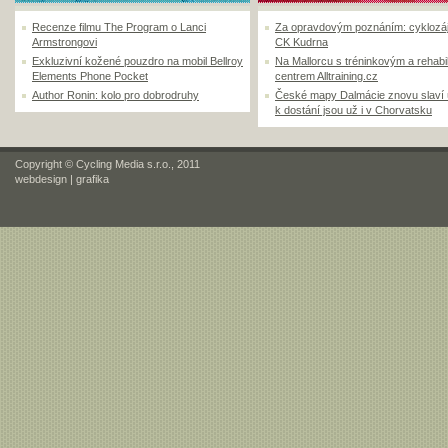
Recenze filmu The Program o Lanci
Za opravdovým poznáním: cyklozá
Armstrongovi
CK Kudrna
Exkluzivní kožené pouzdro na mobil Bellroy
Na Mallorcu s tréninkovým a rehabi
Elements Phone Pocket
centrem Alltraining.cz
Author Ronin: kolo pro dobrodruhy
České mapy Dalmácie znovu slaví
k dostání jsou už i v Chorvatsku
Copyright © Cycling Media s.r.o., 2011
webdesign
|
grafika