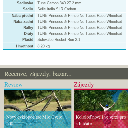
Sedlovka
Tune Carbon 340 27.2 mm
Sedlo
Selle Italia SLR Carbon
Nába přední
TUNE Princess & Prince No Tubes Race Wheelset
Nába zadní
TUNE Princess & Prince No Tubes Race Wheelset
Ráfky
TUNE Princess & Prince No Tubes Race Wheelset
Dráty
TUNE Princess & Prince No Tubes Race Wheelset
Pláště
Schwalbe Rocket Ron 2.1
Hmotnost
8.20 kg
Recenze, zájezdy, bazar...
Review
Zájezdy
Nový cyklopočítač Mio Cyclo
Kololoď nově i ve verzi pro
200
silničáře