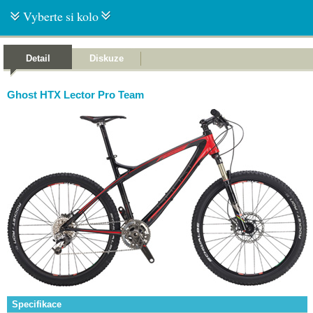
Vyberte si kolo
Detail
Diskuze
Ghost HTX Lector Pro Team
Specifikace