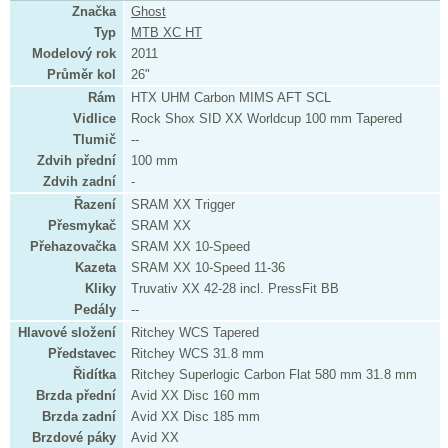
Značka
Ghost
Typ
MTB XC HT
Modelový rok
2011
Průměr kol
26"
Rám
HTX UHM Carbon MIMS AFT SCL
Vidlice
Rock Shox SID XX Worldcup 100 mm Tapered
Tlumič
--
Zdvih přední
100 mm
Zdvih zadní
-
Řazení
SRAM XX Trigger
Přesmykač
SRAM XX
Přehazovačka
SRAM XX 10-Speed
Kazeta
SRAM XX 10-Speed 11-36
Kliky
Truvativ XX 42-28 incl. PressFit BB
Pedály
--
Hlavové složení
Ritchey WCS Tapered
Představec
Ritchey WCS 31.8 mm
Řidítka
Ritchey Superlogic Carbon Flat 580 mm 31.8 mm
Brzda přední
Avid XX Disc 160 mm
Brzda zadní
Avid XX Disc 185 mm
Brzdové páky
Avid XX