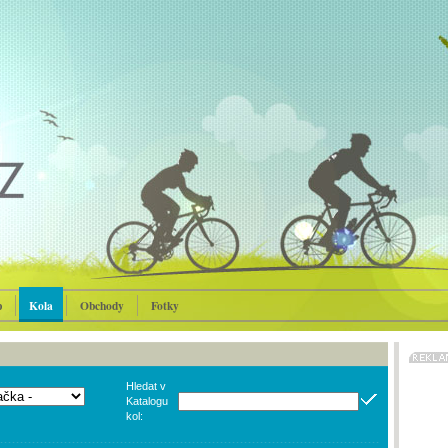
p
Kola
Obchody
Fotky
Hledat v
Katalogu
kol: