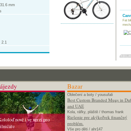
 31.6 mm
s
Cann
Fat bi
mecha
 2.1
ájezdy
Bazar
Oblečení a boty
/ yousufali
Best Custom Branded Mugs in Du
and UAE
Kola, ráfky, pláště
/ thomas frank
Riešenie pre akýkoľvek finančný
Kololoď nově i ve verzi pro
problém.
silničáře
Vše pro děti
/ ahr147