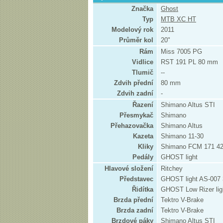
Značka
Ghost
Typ
MTB XC HT
Modelový rok
2011
Průměr kol
20"
Rám
Miss 7005 PG
Vidlice
RST 191 PL 80 mm
Tlumič
--
Zdvih přední
80 mm
Zdvih zadní
-
Řazení
Shimano Altus STI
Přesmykač
Shimano
Přehazovačka
Shimano Altus
Kazeta
Shimano 11-30
Kliky
Shimano FCM 171 42-
Pedály
GHOST light
Hlavové složení
Ritchey
Představec
GHOST light AS-007
Řidítka
GHOST Low Rizer li
Brzda přední
Tektro V-Brake
Brzda zadní
Tektro V-Brake
Brzdové páky
Shimano Altus STI