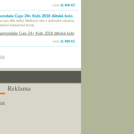
cena
11 900 Kč
ondale Cujo 24+ Kids 2018 dětské kolo
ke pro děti, lehký hliníkový rám s doživotní zárukou,
nické kotoučové brzdy
cena
11 999 Kč
Reklama
bai