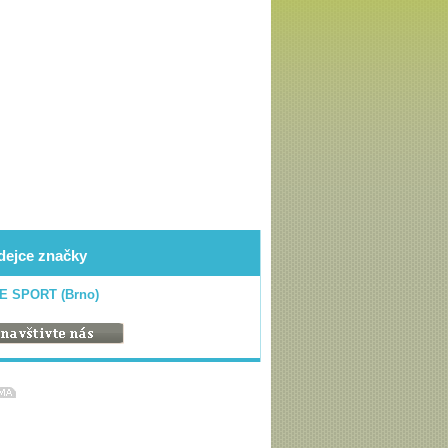
dejce značky
E SPORT (Brno)