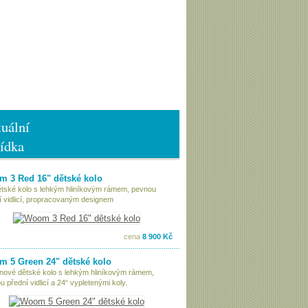
uální
ídka
 3 Red 16" dětské kolo
ětské kolo s lehkým hliníkovým rámem, pevnou
í vidlicí, propracovaným designem
cena
8 900 Kč
 5 Green 24" dětské kolo
nové dětské kolo s lehkým hliníkovým rámem,
 přední vidlicí a 24“ vypletenými koly.