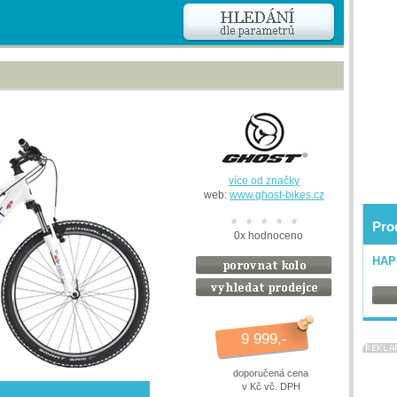
více od značky
web:
www.ghost-bikes.cz
Pro
0
x
hodnoceno
HAP
9 999,-
doporučená cena
v Kč vč. DPH