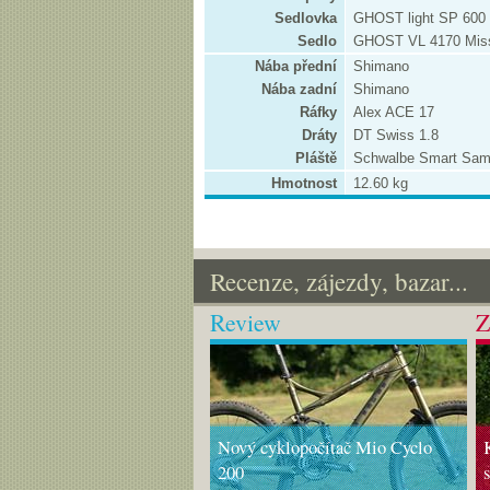
Sedlovka
GHOST light SP 600
Sedlo
GHOST VL 4170 Mis
Nába přední
Shimano
Nába zadní
Shimano
Ráfky
Alex ACE 17
Dráty
DT Swiss 1.8
Pláště
Schwalbe Smart Sam
Hmotnost
12.60 kg
Recenze, zájezdy, bazar...
Review
Z
Nový cyklopočítač Mio Cyclo
200