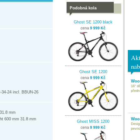
Podobná kola
Ghost SE 1200 black
cena
9 999 Kč
Akt
nab
Ghost SE 1200
cena
9 999 Kč
Woom
16“ d
předn
34-24 incl. BBUN-26
 31.8 mm
ght 600 mm 31.8 mm
Woom
Ghost MISS 1200
Desig
cena
9 999 Kč
pevnou