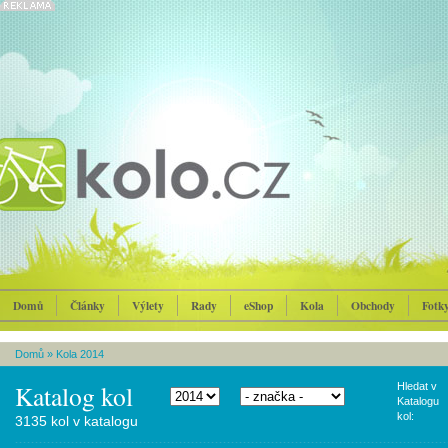
Domů
Články
Výlety
Rady
eShop
Kola
Obchody
Fotk
Domů
»
Kola 2014
Katalog kol
Hledat v
Katalogu
kol:
3135 kol v katalogu