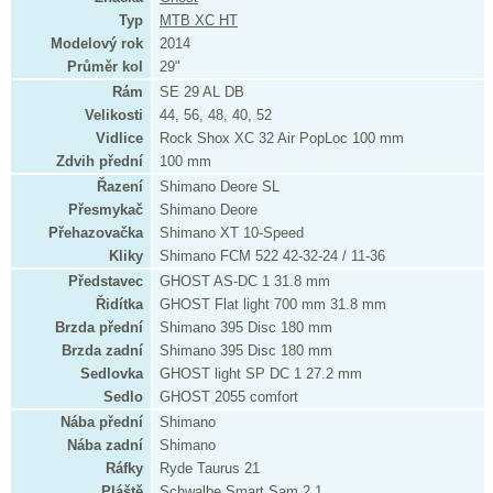
Typ
MTB XC HT
Modelový rok
2014
Průměr kol
29"
Rám
SE 29 AL DB
Velikosti
44, 56, 48, 40, 52
Vidlice
Rock Shox XC 32 Air PopLoc 100 mm
Zdvih přední
100 mm
Řazení
Shimano Deore SL
Přesmykač
Shimano Deore
Přehazovačka
Shimano XT 10-Speed
Kliky
Shimano FCM 522 42-32-24 / 11-36
Představec
GHOST AS-DC 1 31.8 mm
Řidítka
GHOST Flat light 700 mm 31.8 mm
Brzda přední
Shimano 395 Disc 180 mm
Brzda zadní
Shimano 395 Disc 180 mm
Sedlovka
GHOST light SP DC 1 27.2 mm
Sedlo
GHOST 2055 comfort
Nába přední
Shimano
Nába zadní
Shimano
Ráfky
Ryde Taurus 21
Pláště
Schwalbe Smart Sam 2.1