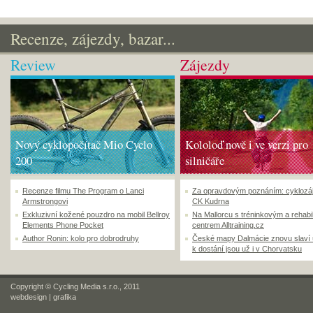
Recenze, zájezdy, bazar...
Review
Zájezdy
Nový cyklopočítač Mio Cyclo
Kololoď nově i ve verzi pro
200
silničáře
Recenze filmu The Program o Lanci
Za opravdovým poznáním: cyklozá
Armstrongovi
CK Kudrna
Exkluzivní kožené pouzdro na mobil Bellroy
Na Mallorcu s tréninkovým a rehabi
Elements Phone Pocket
centrem Alltraining.cz
Author Ronin: kolo pro dobrodruhy
České mapy Dalmácie znovu slaví
k dostání jsou už i v Chorvatsku
Copyright © Cycling Media s.r.o., 2011
webdesign
|
grafika