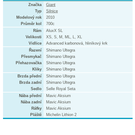
Značka
Giant
Typ
Silnice
Modelový rok
2010
Průměr kol
700c
Rám
AluxX SL
Velikosti
XS, S, M, ML, L, XL
Vidlice
Advanced karbonová, hliníkový krk
Řazení
Shimano Ultegra
Přesmykač
Shimano Ultegra
Přehazovačka
Shimano Ultegra
Kliky
Shimano Ultegra
Brzda přední
Shimano Ultegra
Brzda zadní
Shimano Ultegra
Sedlo
Selle Royal Seta
Nába přední
Mavic Aksium
Nába zadní
Mavic Aksium
Ráfky
Mavic Aksium
Pláště
Michelin Lithion 2