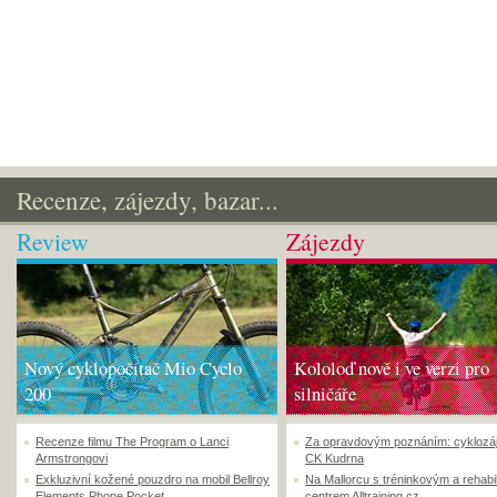
Recenze, zájezdy, bazar...
Review
Zájezdy
Nový cyklopočítač Mio Cyclo
Kololoď nově i ve verzi pro
200
silničáře
Recenze filmu The Program o Lanci
Za opravdovým poznáním: cyklozá
Armstrongovi
CK Kudrna
Exkluzivní kožené pouzdro na mobil Bellroy
Na Mallorcu s tréninkovým a rehabi
Elements Phone Pocket
centrem Alltraining.cz