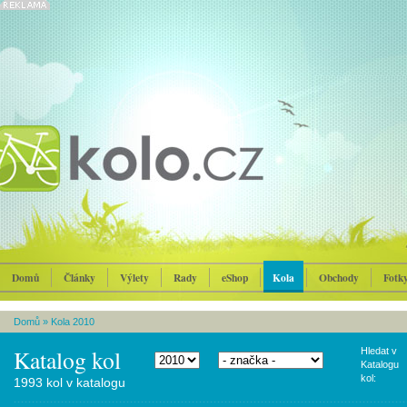
Domů
Články
Výlety
Rady
eShop
Kola
Obchody
Fotk
Domů
»
Kola 2010
Katalog kol
Hledat v
Katalogu
kol:
1993 kol v katalogu