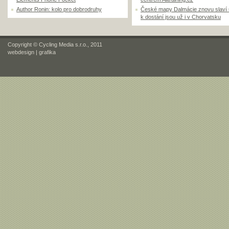
Author Ronin: kolo pro dobrodruhy
České mapy Dalmácie znovu slaví
k dostání jsou už i v Chorvatsku
Copyright © Cycling Media s.r.o., 2011
webdesign
|
grafika