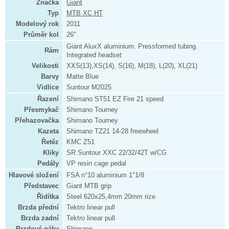
Značka
Giant
Typ
MTB XC HT
Modelový rok
2011
Průměr kol
26"
Giant AluxX aluminium. Pressformed tubing.
Rám
Integrated headset
Velikosti
XXS(13),XS(14), S(16), M(18), L(20), XL(21)
Barvy
Matte Blue
Vidlice
Suntour M2025
Řazení
Shimano ST51 EZ Fire 21 speed
Přesmykač
Shimano Tourney
Přehazovačka
Shimano Tourney
Kazeta
Shimano TZ21 14-28 freewheel
Řetěz
KMC Z51
Kliky
SR Suntour XXC 22/32/42T w/CG
Pedály
VP resin cage pedal
Hlavové složení
FSA n°10 aluminium 1"1/8
Představec
Giant MTB grip
Řidítka
Steel 620x25,4mm 20mm rize
Brzda přední
Tektro linear pull
Brzda zadní
Tektro linear pull
Brzdové páky
Shimano