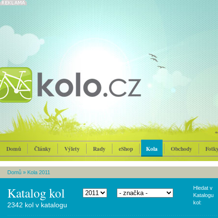
Domů
Články
Výlety
Rady
eShop
Kola
Obchody
Fotk
Domů
»
Kola 2011
Katalog kol
Hledat v
Katalogu
kol:
2342 kol v katalogu