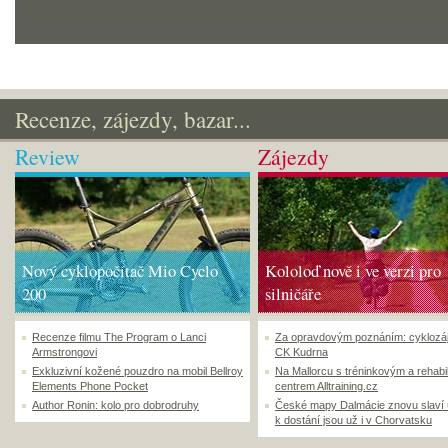
Recenze, zájezdy, bazar...
Review
Zájezdy
Nový cyklopočítač Mio Cyclo
Kololoď nově i ve verzi pro
200
silničáře
Recenze filmu The Program o Lanci
Za opravdovým poznáním: cyklozá
Armstrongovi
CK Kudrna
Exkluzivní kožené pouzdro na mobil Bellroy
Na Mallorcu s tréninkovým a rehabi
Elements Phone Pocket
centrem Alltraining.cz
Author Ronin: kolo pro dobrodruhy
České mapy Dalmácie znovu slaví
k dostání jsou už i v Chorvatsku