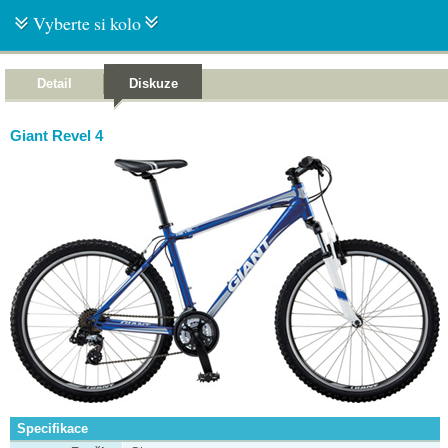
Vyberte si kolo
Detail
Diskuze
Giant Revel 4
Specifikace